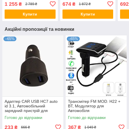
USB+Bluetoth+Камера
пульт керування
пуль
1 255
674
692
₴
₴
2 789 ₴
1 872 ₴
Купити
Купити
Акційні пропозиції та новинки
–65%
–65%
Адаптер CAR USB HC7 auto
Трансмітер FM MOD. H22 +
id 3.1, Автомобільний
BT, Модулятор для
зарядний пристрій для
Автомобіля
телефону, навігатора,
Готово до відправки
Готово до відправки
камери
233
367
₴
₴
666 ₴
1 049 ₴