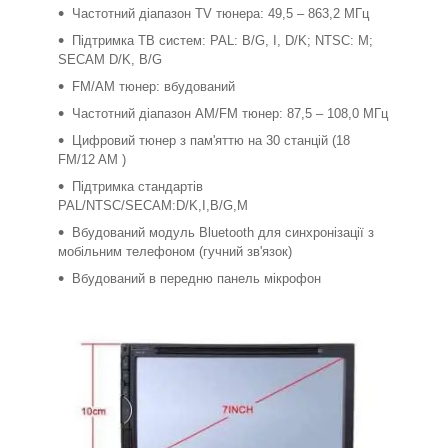
Частотний діапазон TV тюнера: 49,5 – 863,2 МГц
Підтримка ТВ систем: PAL: B/G, I, D/K; NTSC: M;
SECAM D/K, B/G
FM/AM тюнер: вбудований
Частотний діапазон AM/FM тюнер: 87,5 – 108,0 МГц
Цифровий тюнер з пам'яттю на 30 станцій (18
FM/12 AM )
Підтримка стандартів
PAL/NTSC/SECAM:D/K,I,B/G,M
Вбудований модуль Bluetooth для синхронізації з
мобільним телефоном (гучний зв'язок)
Вбудований в передню панель мікрофон