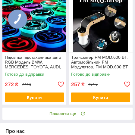
КНОПКА
ЗВ'ЯЗКУ
Підсвітка підстаканника авто
Трансмітер FM MOD.600 BT,
RGB Модель BMW,
Автомобільний FM
MERCEDES, TOYOTA, AUDI,
Модулятор, FM MOD.600 BT
LED підсвітка в машину
Готово до відправки
Готово до відправки
272
257
₴
₴
777 ₴
734 ₴
Купити
Купити
Показати ще
Про нас