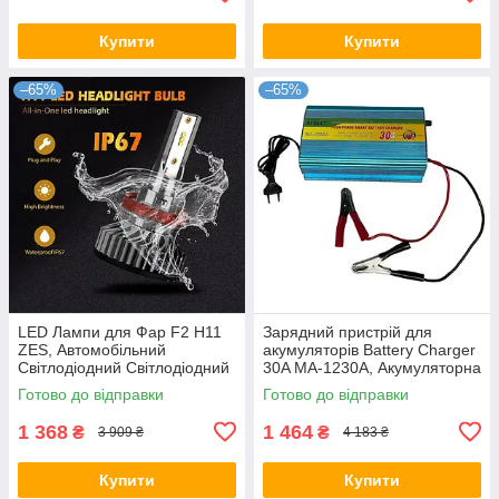
Купити
Купити
–65%
–65%
LED Лампи для Фар F2 H11
Зарядний пристрій для
ZES, Автомобільний
акумуляторів Battery Charger
Світлодіодний Світлодіодний
30A MA-1230A, Акумуляторна
Світло
зарядка для авто
Готово до відправки
Готово до відправки
1 368
1 464
₴
₴
3 909 ₴
4 183 ₴
Купити
Купити