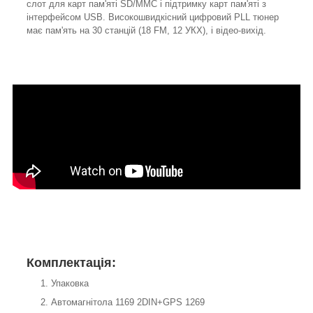
слот для карт пам'яті SD/MMC і підтримку карт пам'яті з
інтерфейсом USB. Високошвидкісний цифровий PLL тюнер
має пам'ять на 30 станцій (18 FM, 12 УКХ), і відео-вихід.
Комплектація:
Упаковка
Автомагнітола 1169 2DIN+GPS 1269