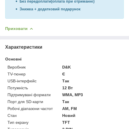
Без передоплати(оплата при отриманні)
Знижка + додатковий подарунок
Приховати
Характеристики
Основні
Виробник
D&K
TV-тюнер
Є
USB-інтерфейс
Так
Потужність
12 Вт
Підтримувані формати
WMA, MP3
Порт для SD-карти
Так
Робочі діапазони частот
AM, FM
Стан
Новий
Тип екрану
TFT