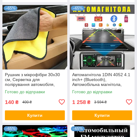
–65%
–65%
Рушник з мікрофібри 30х30
Автомагнітола 1DIN 4052 4.1
см, Серветка для
inch+ (Bluetooth),
полірування автомобіля,
Автомобільна магнітола,
Двосторонній рушник з
Магнітофон в машину
Готово до відправки
Готово до відправки
мікрофібри, Двосторонній
рушник з
140
1 258
₴
₴
400 ₴
3 594 ₴
Купити
Купити
–65%
–65%