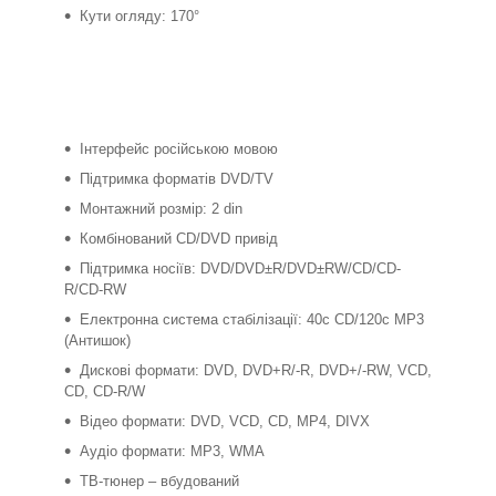
Кути огляду: 170°
Інтерфейс російською мовою
Підтримка форматів DVD/TV
Монтажний розмір: 2 din
Комбінований CD/DVD привід
Підтримка носіїв: DVD/DVD±R/DVD±RW/CD/CD-
R/CD-RW
Електронна система стабілізації: 40с CD/120c MP3
(Антишок)
Дискові формати: DVD, DVD+R/-R, DVD+/-RW, VCD,
CD, CD-R/W
Відео формати: DVD, VCD, CD, MP4, DIVX
Аудіо формати: MP3, WMA
ТВ-тюнер – вбудований