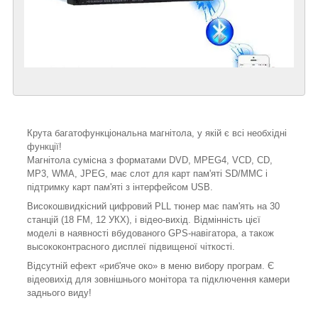
Крута багатофункціональна магнітола, у якій є всі необхідні
функції!
Магнітола сумісна з форматами DVD, MPEG4, VCD, CD,
MP3, WMA, JPEG, має слот для карт пам'яті SD/MMC і
підтримку карт пам'яті з інтерфейсом USB.
Високошвидкісний цифровий PLL тюнер має пам'ять на 30
станцій (18 FM, 12 УКХ), і відео-вихід. Відмінність цієї
моделі в наявності вбудованого GPS-навігатора, а також
высококонтрасного дисплеї підвищеної чіткості.
Відсутній ефект «риб'яче око» в меню вибору програм. Є
відеовихід для зовнішнього монітора та підключення камери
заднього виду!