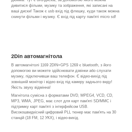
дивитися фільми, музику та зображення, які записані на
ваші диски! Також є usb вхід під флешку, куди також можна
скинути фільми і музику. Є вхід під карту пам'яті micro sd!
2Din автомагнітола
В автомагнітолі 1169 2DIN+GPS 1269
є bluetooth, з його
допомогою ви можете здійснювати дзвінки або слухати
музику, підключивши ваш телефон. Є відео-вихід під
зовнішній монітор і відео вхід під камеру заднього виду!
Якість звуку відмінна!
Магнітола сумісна з форматами DVD, MPEG4, VCD, CD,
MP3, WMA, JPEG, має слот для карт пам'яті SD/MMC і
підтримку карт пам'яті з інтерфейсом USB.
Високошвидкісний цифровий PLL тюнер має пам'ять на 30
станцій (18 FM, 12 УКХ), і відео-вихід.