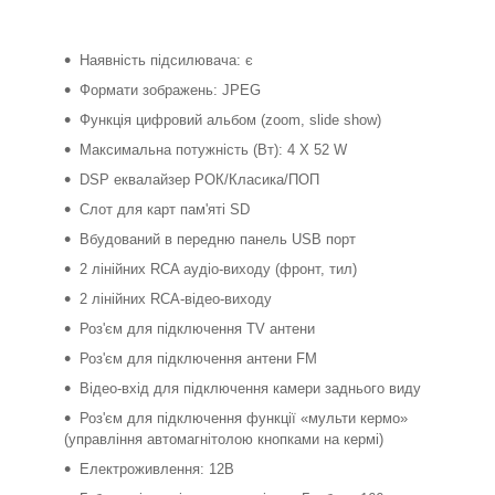
Наявність підсилювача: є
Формати зображень: JPEG
Функція цифровий альбом (zoom, slide show)
Максимальна потужність (Вт): 4 X 52 W
DSP еквалайзер РОК/Класика/ПОП
Слот для карт пам'яті SD
Вбудований в передню панель USB порт
2 лінійних RCA аудіо-виходу (фронт, тил)
2 лінійних RCA-відео-виходу
Роз'єм для підключення TV антени
Роз'єм для підключення антени FM
Відео-вхід для підключення камери заднього виду
Роз'єм для підключення функції «мульти кермо»
(управління автомагнітолою кнопками на кермі)
Електроживлення: 12B