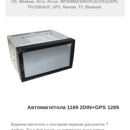
OS: Windows, AV-in, AV-out, MP3/WMA/WAV/FLAC/OGG/APE,
TF/USB/AUX, GPS, Remote, TV, Bluetooth.
Автомагнітола 1169 2DIN+GPS 1269
Відмінна магнітола з сенсорним екраном діагоналлю 7
дюймів. Тут є dvd-дисків, за допомогою якого можна