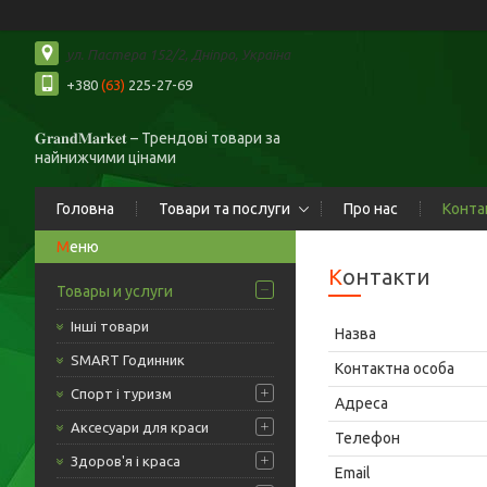
ул. Пастера 152/2, Дніпро, Україна
+380
(63)
225-27-69
𝐆𝐫𝐚𝐧𝐝𝐌𝐚𝐫𝐤𝐞𝐭 – Трендові товари за
найнижчими цінами
Головна
Товари та послуги
Про нас
Конта
Контакти
Товары и услуги
Інші товари
SMART Годинник
Спорт і туризм
Аксесуари для краси
Здоров'я і краса