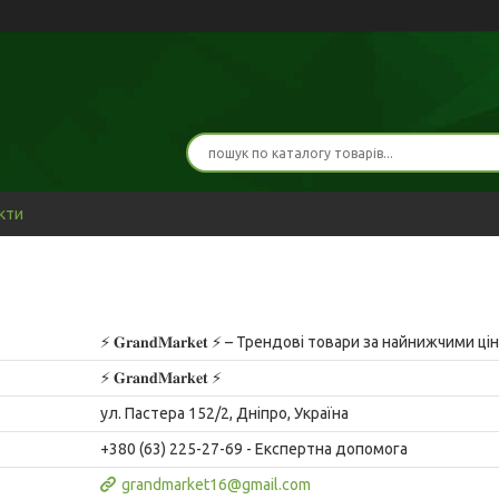
кти
⚡️ 𝐆𝐫𝐚𝐧𝐝𝐌𝐚𝐫𝐤𝐞𝐭 ⚡️ – Трендові товари за найнижчими ц
⚡️ 𝐆𝐫𝐚𝐧𝐝𝐌𝐚𝐫𝐤𝐞𝐭 ⚡️
ул. Пастера 152/2, Дніпро, Україна
+380 (63) 225-27-69
Експертна допомога
grandmarket16@gmail.com