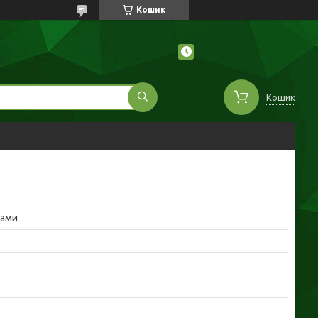
Кошик
Кошик
інами