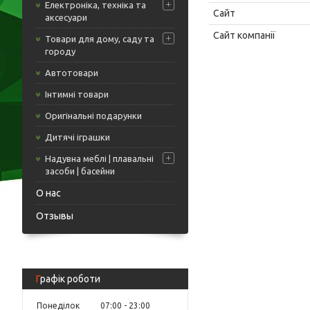
Електроніка, техніка та
аксесуари
Товари для дому, саду та
городу
Автотовари
Інтимні товари
Оригінальні подарунки
Дитячі іграшки
Надувна меблі | плавальні
засоби | басейни
О нас
Отзывы
Графік роботи
Понеділок
07:00
23:00