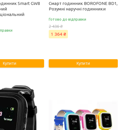
одинник Smart GW8
Смарт годинник BOROFONE BD1,
мний
Розумні наручні годинники
ціональний
Готово до відправки
2 436 ₴
дправки
1 364 ₴
Купити
Купити