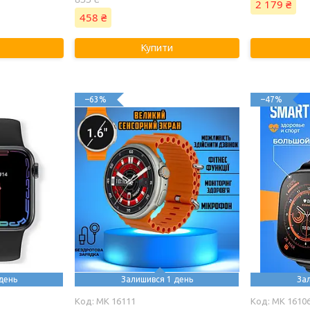
2 179 ₴
458 ₴
Купити
–63%
–47%
день
Залишився 1 день
За
MK 16111
MK 1610