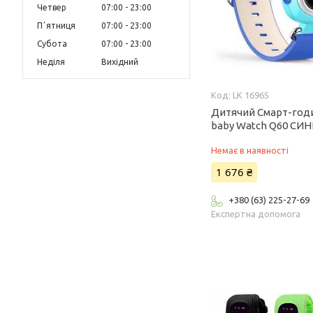
Четвер
07:00
23:00
Пʼятниця
07:00
23:00
Субота
07:00
23:00
Неділя
Вихідний
LK 16965
Дитячий Смарт-год
baby Watch Q60 СИ
Немає в наявності
1 676 ₴
+380 (63) 225-27-69
Експертна допомога