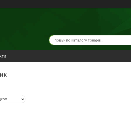
кти
ник