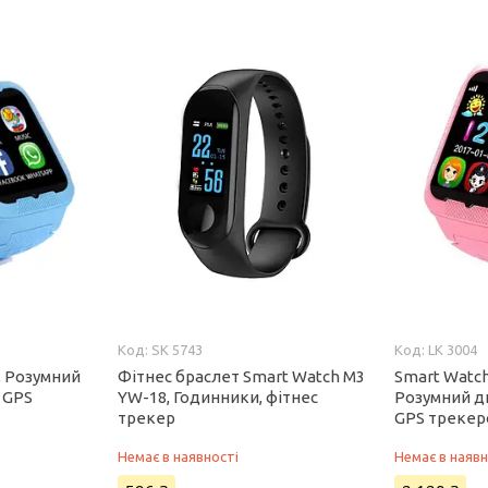
SK 5743
LK 3004
, Розумний
Фітнес браслет Smart Watch M3
Smart Watch
 GPS
YW-18, Годинники, фітнес
Розумний д
трекер
GPS треке
Немає в наявності
Немає в наявн