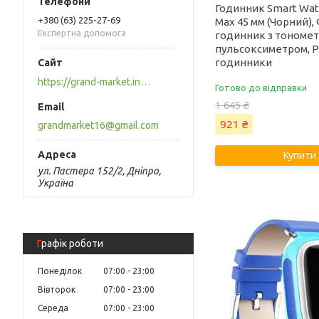
Годинник Smart Wat
+380 (63) 225-27-69
Max 45 мм (Чорний),
Експертна допомога
годинник з тономет
пульсоксиметром, Р
годинники
https://grand-market.in.ua
Готово до відправки
1 645 ₴
921 ₴
grandmarket16@gmail.com
Купити
ул. Пастера 152/2, Дніпро,
Україна
Графік роботи
Понеділок
07:00
23:00
Вівторок
07:00
23:00
Середа
07:00
23:00