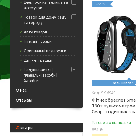
Електроніка, техніка та
–51%
аксесуари
Товари для дому, саду
та городу
Автотовари
Інтимні товари
Оригінальні подарунки
Дитячі іграшки
Надувна меблі |
плавальні засоби |
басейни
Залишився 1 
О нас
SK 6940
Фітнес браслет Sma
Отзывы
T90 з пульсометром
Смарт годинник з 
Готово до відправки
Фільтри
851 ₴