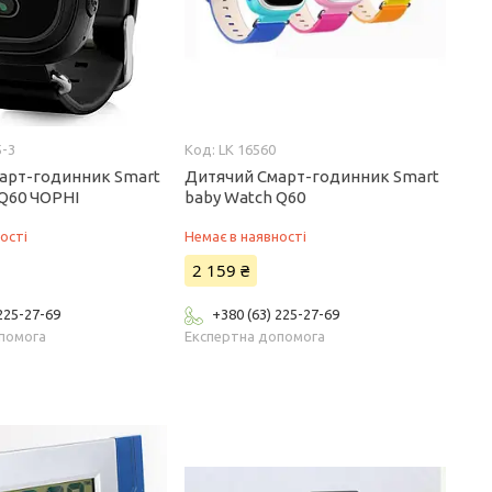
5-3
LK 16560
арт-годинник Smart
Дитячий Смарт-годинник Smart
 Q60 ЧОРНІ
baby Watch Q60
ості
Немає в наявності
2 159 ₴
 225-27-69
+380 (63) 225-27-69
помога
Експертна допомога