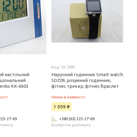
SK 3985
й настільний
Наручний годинник Smart watch
ціональний
SDZ09, розумний годинник,
enko KK-6603
фітнес трекер, фітнес браслет
ості
Немає в наявності
1 059 ₴
 225-27-69
+380 (63) 225-27-69
помога
Експертна допомога