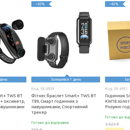
–45%
–43%
день
Залишився 1 день
За
SK 6939
SK 6951
rt+ TWS BT
Фітнес браслет Smart+ TWS BT
Годинник S
 + оксиметр,
T89, Смарт годинник з
KW18 золоти
навушниками
навушниками, Спортивний
Розумні го
трекер
Готово до ві
Готово до відправки
3 823 ₴
833 ₴