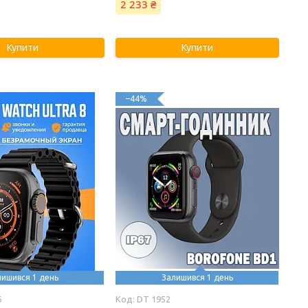
2 233 ₴
Купити
Купити
–44%
лишився 1 день
Залишився 1 день
6
DT 1952