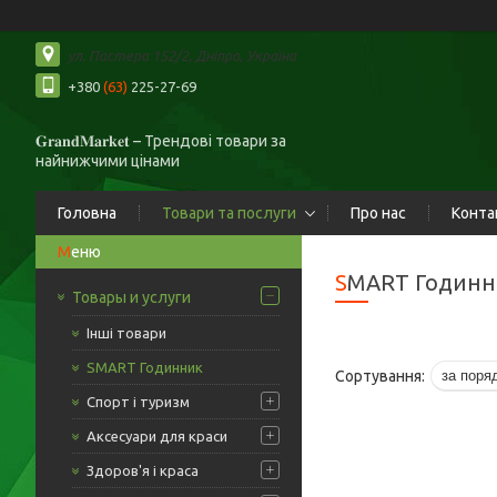
ул. Пастера 152/2, Дніпро, Україна
+380
(63)
225-27-69
𝐆𝐫𝐚𝐧𝐝𝐌𝐚𝐫𝐤𝐞𝐭 – Трендові товари за
найнижчими цінами
Головна
Товари та послуги
Про нас
Конта
SMART Годин
Товары и услуги
Інші товари
SMART Годинник
Спорт і туризм
Аксесуари для краси
Здоров'я і краса