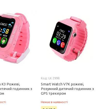
LK 2998
 K3 Рожеві,
Smart Watch V7K рожеві,
итячий годинник з
Розумний дитячий годинник з
ром
GPS трекером
ості
Немає в наявності