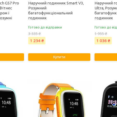
ch GS7 Pro
Наручний годинник Smart V3,
Наручний г
 Фітнес
Розумний
Ultra, Розу
ром і
багатофункціональний
багатофунк
озумні
годинник
годинник
Готово до відправки
Готово до ві
3 335 ₴
1 955 ₴
1 234 ₴
1 036 ₴
Купити