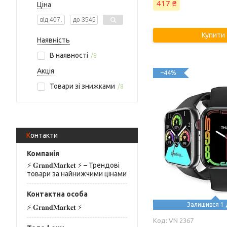
417 ₴
Ціна
Купити
Наявність
В наявності
8
Акція
–44%
Товари зі знижками
8
Контакти
⚡️ 𝐆𝐫𝐚𝐧𝐝𝐌𝐚𝐫𝐤𝐞𝐭 ⚡️ – Трендові
товари за найнижчими цінами
Залишився 1 
⚡️ 𝐆𝐫𝐚𝐧𝐝𝐌𝐚𝐫𝐤𝐞𝐭 ⚡️
VN 2367