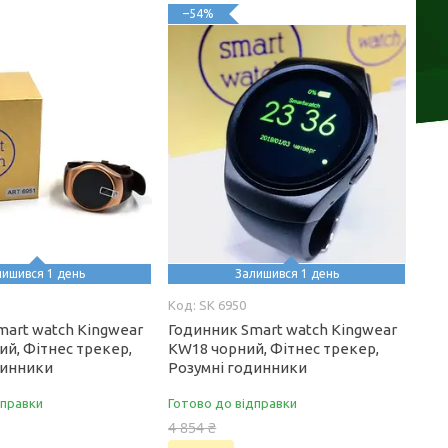
–54%
лишився 1 день
Залишився 1 день
SK 6950
mart watch Kingwear
Годинник Smart watch Kingwear
й, Фітнес трекер,
KW18 чорний, Фітнес трекер,
динники
Розумні годинники
дправки
Готово до відправки
4 854 ₴