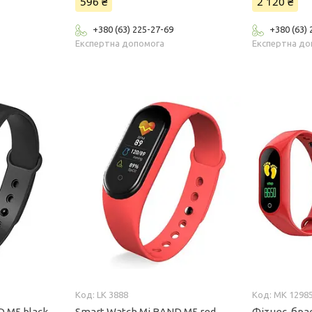
596 ₴
2 120 ₴
+380 (63) 225-27-69
+380 (63)
Експертна допомога
Експертна до
LK 3888
MK 1298
 M5 black,
Smart Watch Mi BAND M5 red,
Фітнес-брас