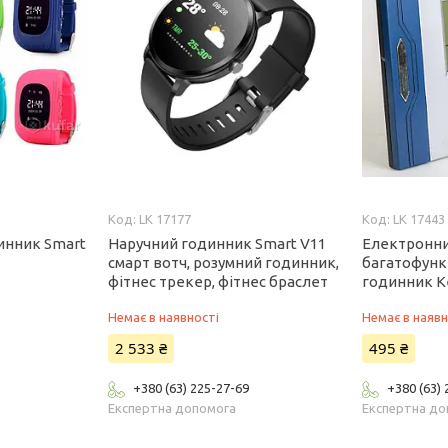
LK 17177
LK 17443
инник Smart
Наручний годинник Smart V11
Електронни
смарт вотч, розумний годинник,
багатофунк
фітнес трекер, фітнес браслет
годинник K
Немає в наявності
Немає в наявн
2 533 ₴
495 ₴
+380 (63) 225-27-69
+380 (63)
Експертна допомога
Експертна до