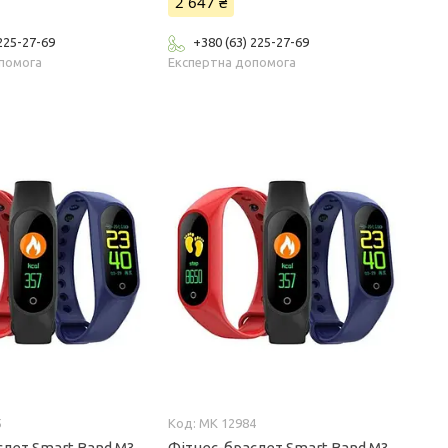
2 647 ₴
 225-27-69
+380 (63) 225-27-69
помога
Експертна допомога
5
MK 12984
лет Smart Band M3,
Фітнес-браслет Smart Band M3