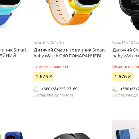
MK 12454-2
MK 1245
инник Smart
Дитячий Смарт-годинник Smart
Дитячий См
НЕЙНИЙ
baby Watch Q60 ПОМАРАНЧЕВІ
baby Watch
Немає в наявності
Немає в наявн
1 676 ₴
1 676 ₴
+380 (63) 225-27-69
+380 (63)
Експертна допомога
Експертна до