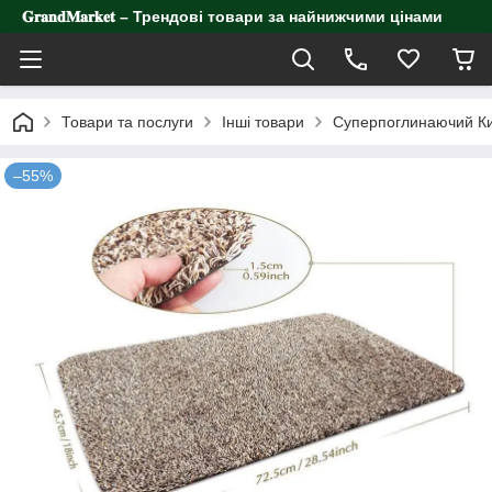
𝐆𝐫𝐚𝐧𝐝𝐌𝐚𝐫𝐤𝐞𝐭 – Трендові товари за найнижчими цінами
Товари та послуги
Інші товари
Суперпоглинаючий Ки
–55%