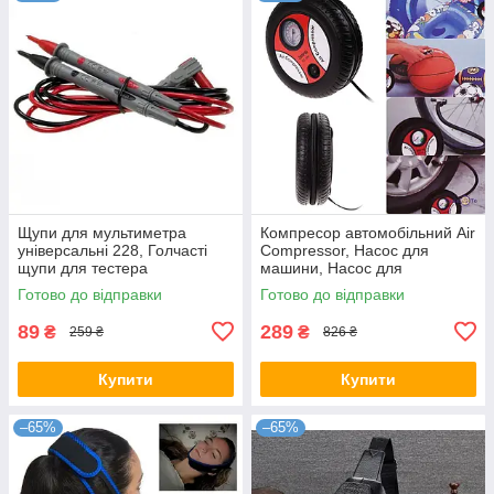
Щупи для мультиметра
Компресор автомобільний Air
універсальні 228, Голчасті
Compressor, Насос для
щупи для тестера
машини, Насос для
накачування шин
Готово до відправки
Готово до відправки
89
289
₴
₴
259 ₴
826 ₴
Купити
Купити
–65%
–65%