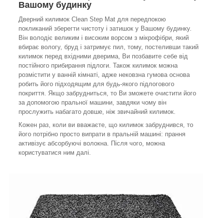
Вашому будинку
Дверний килимок Clean Step Mat для передпокою
покликаний зберегти чистоту і затишок у Вашому будинку.
Він володіє великим і високим ворсом з мікрофібри, який
вбирає вологу, бруд і затримує пил, тому, постеливши такий
килимок перед вхідними дверима, Ви позбавите себе від
постійного прибирання підлоги. Також килимок можна
розмістити у ванній кімнаті, адже нековзна гумова основа
робить його підходящим для будь-якого підлогового
покриття. Якщо забрудниться, то Ви зможете очистити його
за допомогою пральної машини, завдяки чому він
прослужить набагато довше, ніж звичайний килимок.
Кожен раз, коли ви вважаєте, що килимок забруднився, то
його потрібно просто випрати в пральній машині: прання
активізує абсорбуючі волокна. Після чого, можна
користуватися ним далі.