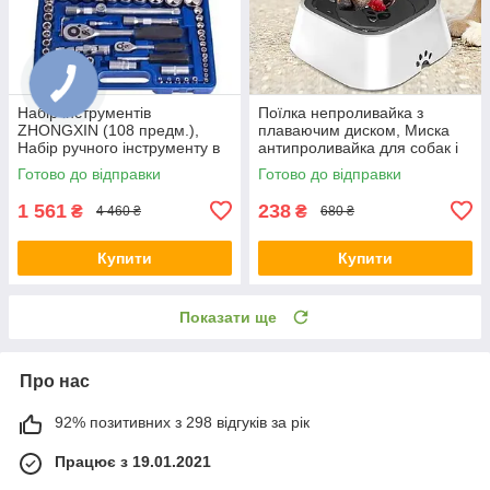
Набір інструментів
Поїлка непроливайка з
ZHONGXIN (108 предм.),
плаваючим диском, Миска
Набір ручного інструменту в
антипроливайка для собак і
кейсі
котів, Миска для тварин
Готово до відправки
Готово до відправки
1 561
238
₴
₴
4 460 ₴
680 ₴
Купити
Купити
Показати ще
Про нас
92% позитивних з 298 відгуків за рік
Працює з 19.01.2021