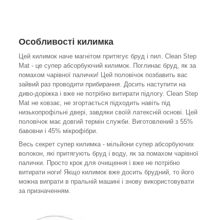
Особливості килимка
Цей килимок наче магнітом притягує бруд і пил. Clean Step
Mat - це супер абсорбуючий килимок. Поглинає бруд, як за
помахом чарівної палички! Цей половічок позбавить вас
зайвий раз проводити прибирання. Досить наступити на
диво-доріжка і вже не потрібно витирати підлогу. Clean Step
Mat не ковзає, не згортається підходить навіть під
низькопрофільні двері, завдяки своїй латексній основі. Цей
половічок має довгий термін служби. Виготовлений з 55%
бавовни і 45% мікрофібри.
Весь секрет супер килимка - мільйони супер абсорбуючих
волокон, які притягують бруд і воду, як за помахом чарівної
палички. Просто крок для очищення і вже не потрібно
витирати ноги! Якщо килимок вже досить брудний, то його
можна випрати в пральній машині і знову використовувати
за призначенням.