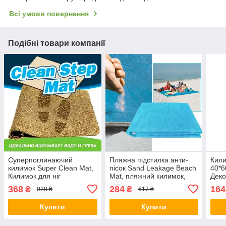
Всі умови повернення
Подібні товари компанії
Суперпоглинаючий
Пляжна підстилка анти-
Кил
килимок Super Clean Mat,
пісок Sand Leakage Beach
40*6
Килимок для ніг
Mat, пляжний килимок,
Деко
килимок для пікніка,
дом
368
284
164
₴
₴
920 ₴
617 ₴
килимок для моря
Купити
Купити