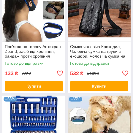
Пов'язка на голову Антихрап
Сумка чоловіча Крокодил,
Zband, засіб від хропіння,
Чоловіча сумка на груди з
бандаж проти хропіння
екошкіри, Чоловіча сумка на
груди
Готово до відправки
Готово до відправки
133
532
₴
₴
380 ₴
1 520 ₴
Купити
Купити
–65%
–65%