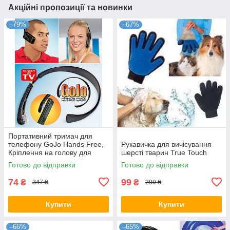
Акційні пропозиції та новинки
–79%
–67%
Портативний тримач для
телефону GoJo Hands Free,
Рукавичка для вичісування
Кріплення на голову для
шерсті тварин True Touch
телефону
Готово до відправки
Готово до відправки
74
99
₴
₴
347 ₴
299 ₴
Купити
Купити
–66%
–65%