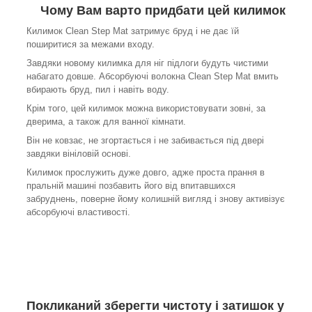
Чому Вам варто придбати цей килимок
Килимок Clean Step Mat затримує бруд і не дає їй
поширитися за межами входу.
Завдяки новому килимка для ніг підлоги будуть чистими
набагато довше. Абсорбуючі волокна Clean Step Mat вмить
вбирають бруд, пил і навіть воду.
Крім того, цей килимок можна використовувати зовні, за
дверима, а також для ванної кімнати.
Він не ковзає, не згортається і не забивається під двері
завдяки вініловій основі.
Килимок прослужить дуже довго, адже проста прання в
пральній машині позбавить його від впитавшихся
забруднень, поверне йому колишній вигляд і знову активізує
абсорбуючі властивості.
Покликаний зберегти чистоту і затишок у