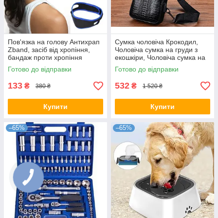
Пов'язка на голову Антихрап
Сумка чоловіча Крокодил,
Zband, засіб від хропіння,
Чоловіча сумка на груди з
бандаж проти хропіння
екошкіри, Чоловіча сумка на
груди
Готово до відправки
Готово до відправки
133
532
₴
₴
380 ₴
1 520 ₴
Купити
Купити
–65%
–65%