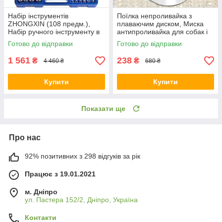
Набір інструментів
Поїлка непроливайка з
ZHONGXIN (108 предм.),
плаваючим диском, Миска
Набір ручного інструменту в
антипроливайка для собак і
кейсі
котів, Миска для тварин
Готово до відправки
Готово до відправки
1 561
238
₴
₴
4 460 ₴
680 ₴
Купити
Купити
Показати ще
Про нас
92% позитивних з 298 відгуків за рік
Працює з 19.01.2021
м. Дніпро
ул. Пастера 152/2, Дніпро, Україна
Контакти