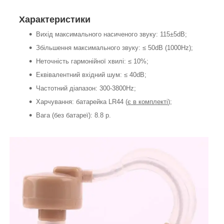
Характеристики
Вихід максимального насиченого звуку: 115±5dB;
Збільшення максимального звуку: ≤ 50dB (1000Hz);
Неточність гармонійної хвилі: ≤ 10%;
Еквівалентний вхідний шум: ≤ 40dB;
Частотний діапазон: 300-3800Hz;
Харчування: батарейка LR44 (
є в комплекті
);
Вага (без батареї): 8.8 р.