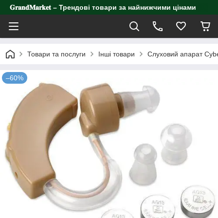
𝐆𝐫𝐚𝐧𝐝𝐌𝐚𝐫𝐤𝐞𝐭 – Трендові товари за найнижчими цінами
Товари та послуги
Інші товари
Слуховий апарат Cybe
–60%