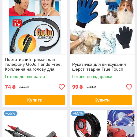
Портативний тримач для
телефону GoJo Hands Free,
Рукавичка для вичісування
Кріплення на голову для
шерсті тварин True Touch
телефону
Готово до відправки
Готово до відправки
74
99
₴
₴
347 ₴
299 ₴
Купити
Купити
–66%
–65%