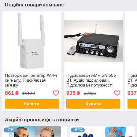
Подібні товари компанії
Повторювач репітер Wi-Fi
Підсилювач AMP SN 555
Під
сигналу, Підсилювач
BT, Аудіо підсилювач,
BT, 
зв'язку
Підсилювач потужності
Підс
звуку
звук
861
935
937
₴
₴
1 913 ₴
1 731 ₴
поту
Купити
Купити
Акційні пропозиції та новинки
–79%
–67%