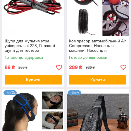
Щупи для мультиметра
Компресор автомобільний Air
універсальні 228, Голчасті
Compressor, Насос для
щупи для тестера
машини, Насос для
накачування шин
Готово до відправки
Готово до відправки
89
289
₴
₴
259 ₴
826 ₴
Купити
Купити
–65%
–65%