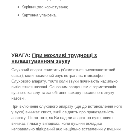
Керівництво користувача;
Картонна упаковка.
УВАГА
:
При можливі труднощі з
налаштуванням звуку
Слуховий апарат свистить (з'являється високочастотний
свист), коли посилений звук потрапляє в мікрофон
Слухового апарату, тобто коли звуки починають насильно
витіснятися назовні. Основним завданням є герметизація
вушного каналу та запобігання виходу посиленого звуку
назовні.
При включенні слухового апарату (ще до встановлення його
у вухо) виникає свист, який свідчить про працездатність
апарату. Після того, як Ви наділи апарат на вухо, свист
виникає тільки у випадках, коли вушний вкладиш
неправильно підібраний або нещільно вставлений у вушний