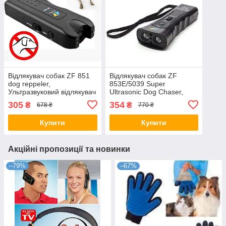
Відлякувач собак ZF 851
Відлякувач собак ZF
dog reppeler,
853E/5039 Super
Ультразвуковий відлякувач
Ultrasonic Dog Chaser,
тварин з ліхтариком
Ультразвуковий відлякувач
305
354
₴
₴
678 ₴
770 ₴
тварин із ліхтариком
Купити
Купити
Акційні пропозиції та новинки
–79%
–67%