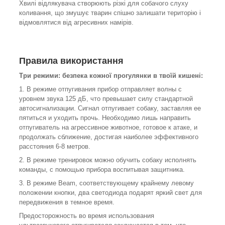
Хвилі відлякувача створюють різкі для собачого слуху
коливання, що змушує тварин спішно залишати територію і
відмовлятися від агресивних намірів.
Правила використання
Три режими: безпека кожної прогулянки в твоїй кишені:
1. В режиме отпугивания прибор отправляет волны с
уровнем звука 125 дБ, что превышает силу стандартной
автосигнализации. Сигнал отпугивает собаку, заставляя ее
пятиться и уходить прочь. Необходимо лишь направить
отпугиватель на агрессивное животное, готовое к атаке, и
продолжать сближение, достигая наиболее эффективного
расстояния 6-8 метров.
2. В режиме тренировок можно обучить собаку исполнять
команды, с помощью прибора воспитывая защитника.
3. В режиме Beam, соответствующему крайнему левому
положении кнопки, два светодиода подарят яркий свет для
передвижения в темное время.
Предосторожность во время использования