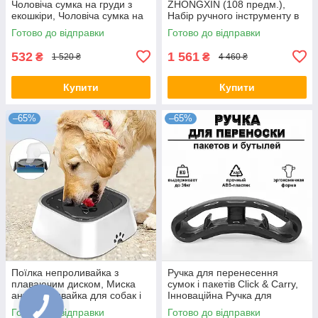
Чоловіча сумка на груди з
ZHONGXIN (108 предм.),
екошкіри, Чоловіча сумка на
Набір ручного інструменту в
груди
кейсі
Готово до відправки
Готово до відправки
532
1 561
₴
₴
1 520 ₴
4 460 ₴
Купити
Купити
–65%
–65%
Поїлка непроливайка з
Ручка для перенесення
плаваючим диском, Миска
сумок і пакетів Click & Carry,
антипроливайка для собак і
Інноваційна Ручка для
котів, Миска для тварин
Носіння Покупок
Готово до відправки
Готово до відправки