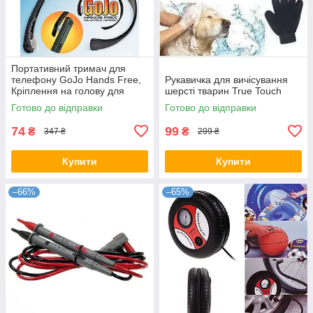
Портативний тримач для
телефону GoJo Hands Free,
Рукавичка для вичісування
Кріплення на голову для
шерсті тварин True Touch
телефону
Готово до відправки
Готово до відправки
74
99
₴
₴
347 ₴
299 ₴
Купити
Купити
–66%
–65%