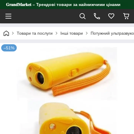
𝐆𝐫𝐚𝐧𝐝𝐌𝐚𝐫𝐤𝐞𝐭 – Трендові товари за найнижчими цінами
Товари та послуги
Інші товари
Потужний ультразвуков
–51%