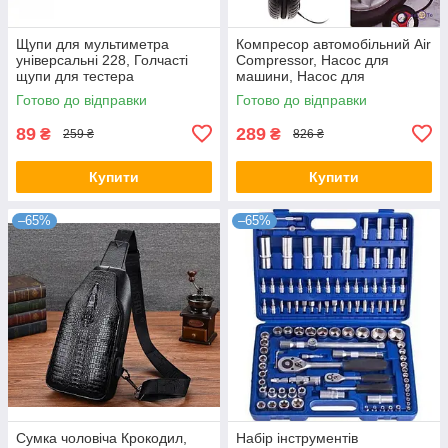
Щупи для мультиметра
Компресор автомобільний Air
універсальні 228, Голчасті
Compressor, Насос для
щупи для тестера
машини, Насос для
накачування шин
Готово до відправки
Готово до відправки
89
289
₴
₴
259 ₴
826 ₴
Купити
Купити
–65%
–65%
Сумка чоловіча Крокодил,
Набір інструментів