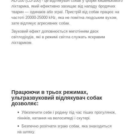
AD-100 (CD-100) - це відлякувач собак у формі кишенькового
ліхтарика, який ефективно захищає від нападу бродячих
тварин — одинаків або зграї. Пристрій від собак працює на
частоті 20000-25000 kHz, яка не помітна людським вухом,
зате відлякує агресивних собак.
Звуковий ефект доповнюється миготінням двох
світлодіодів, які в режимі світла служать яскравим
ліхтариком.
Працюючи в трьох режимах,
ультразвуковий відлякувач собак
дозволяє:
Убезпечити себе і родину під час піших прогулянок,
пікніків, катання на велосипеді і скутері.
Безпечно розігнати зграю собак, яка знаходиться
на шляху.