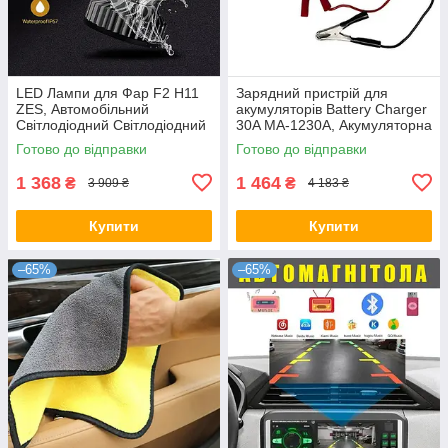
LED Лампи для Фар F2 H11
Зарядний пристрій для
ZES, Автомобільний
акумуляторів Battery Charger
Світлодіодний Світлодіодний
30A MA-1230A, Акумуляторна
Світло
зарядка для авто
Готово до відправки
Готово до відправки
1 368
1 464
₴
₴
3 909 ₴
4 183 ₴
Купити
Купити
–65%
–65%