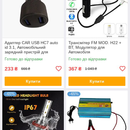
Адаптер CAR USB HC7 auto
Трансмітер FM MOD. H22 +
id 3.1, Автомобільний
BT, Модулятор для
зарядний пристрій для
Автомобіля
телефону, навігатора,
Готово до відправки
Готово до відправки
камери
233
367
₴
₴
666 ₴
1 049 ₴
Купити
Купити
–65%
–65%