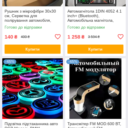
Рушник з мікрофібри 30х30
Автомагнітола 1DIN 4052 4.1
см, Серветка для
inch+ (Bluetooth),
полірування автомобіля,
Автомобільна магнітола,
Двосторонній рушник з
Магнітофон в машину
Готово до відправки
Готово до відправки
мікрофібри, Двосторонній
рушник з
140
1 258
₴
₴
400 ₴
3 594 ₴
Купити
Купити
–65%
–65%
Підсвітка підстаканника авто
Трансмітер FM MOD.600 BT,