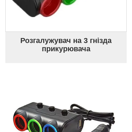
Розгалужувач на 3 гнізда
прикурювача