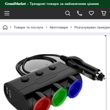
𝐆𝐫𝐚𝐧𝐝𝐌𝐚𝐫𝐤𝐞𝐭 – Трендові товари за найнижчими цінами
Товари та послуги
Автотовари
Розгалужувач прикурю