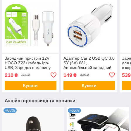
Зарядний пристрій 12V
Адаптер Car 2 USB QC 3.0
Заря
HOCO Z23+кабель Iph-
SY (6A) 681,
для 
USB, Зарядка в машину
Автомобільний зарядний
в ко
пристрій
210
149
539
₴
₴
389 ₴
339 ₴
Купити
Купити
Акційні пропозиції та новинки
–65%
–65%