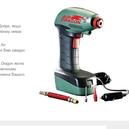
 Добре, якщо
облизу немає
 Air
же Вам швидко
 Dragon являє
новленому
рювача Вашого