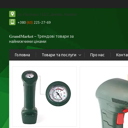
ул. Пастера 152/2, Дніпро, Україна
+380
(63)
225-27-69
𝐆𝐫𝐚𝐧𝐝𝐌𝐚𝐫𝐤𝐞𝐭 – Трендові товари за
найнижчими цінами
Головна
Товари та послуги
Про нас
Конта