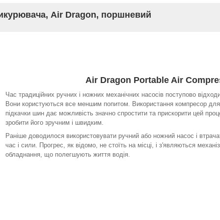
икурювача, Air Dragon, поршневий
Air Dragon Portable Air Compre
Час традиційних ручних і ножних механічних насосів поступово відходи
Вони користуються все меншим попитом. Використання компресор для
підкачки шин дає можливість значно спростити та прискорити цей проц
зробити його зручним і швидким.
Раніше доводилося використовувати ручний або ножний насос і втрача
час і сили. Прогрес, як відомо, не стоїть на місці, і з'являються механі
обладнання, що полегшують життя водія.