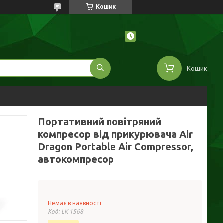
Кошик
Кошик
Портативний повітряний
компресор від прикурювача Air
Dragon Portable Air Compressor,
автокомпресор
Немає в наявності
Код:
LK 1568