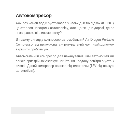
Автокомпресор
Хоч раз кожен водій зустрічався з необхідністю підкачки шин.
це сталося неподалік автосервісу, але що якщо в дорозі, де п
ні заправок, ні шиномонтажу?
В такому випадку компресор автомобільний Air Dragon Portable
Compressor від прикурювача – рятувальний круг, який допомо
вирішити проблемую.
Автомобільний компресор для накачування шин автомобіля Air
собою пристрій забезпечує нагнітання і подачу повітря в уста
обсязі. Даний компресор працює від електрики (12V від прику
автомобіля).