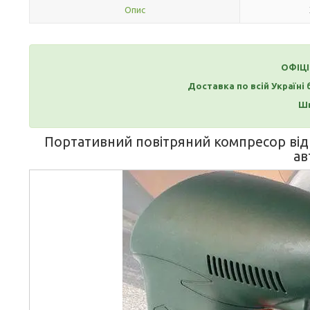
Опис
ОФІЦ
Доставка по всій Україні
Шв
Портативний повітряний компресор ві
ав