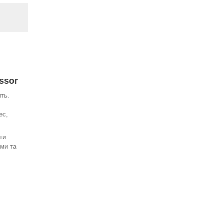
ssor
ть.
ес,
ти
зми та