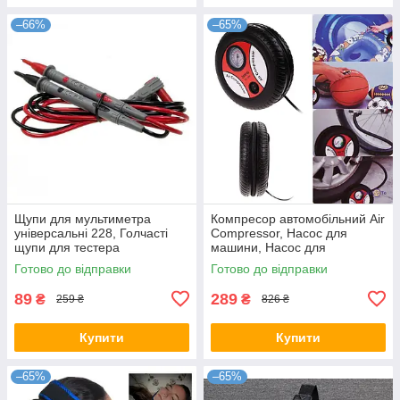
–66%
–65%
Щупи для мультиметра
Компресор автомобільний Air
універсальні 228, Голчасті
Compressor, Насос для
щупи для тестера
машини, Насос для
накачування шин
Готово до відправки
Готово до відправки
89
289
₴
₴
259 ₴
826 ₴
Купити
Купити
–65%
–65%