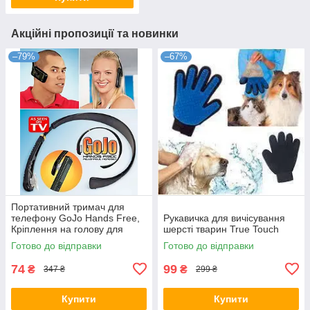
Акційні пропозиції та новинки
–79%
–67%
Портативний тримач для
телефону GoJo Hands Free,
Рукавичка для вичісування
Кріплення на голову для
шерсті тварин True Touch
телефону
Готово до відправки
Готово до відправки
74
99
₴
₴
347 ₴
299 ₴
Купити
Купити