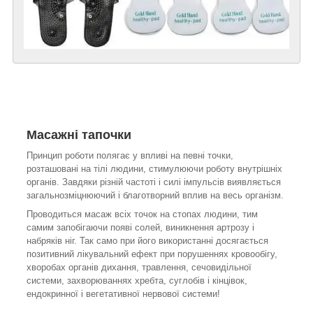
Масажні тапочки
Принцип роботи полягає у впливі на певні точки,
розташовані на тілі людини, стимулюючи роботу внутрішніх
органів. Завдяки різній частоті і силі імпульсів виявляється
загальнозміцнюючий і благотворний вплив на весь організм.
Проводиться масаж всіх точок на стопах людини, тим
самим запобігаючи появі солей, виникнення артрозу і
набряків ніг. Так само при його використанні досягається
позитивний лікувальний ефект при порушеннях кровообігу,
хворобах органів дихання, травлення, сечовидільної
системи, захворюваннях хребта, суглобів і кінцівок,
ендокринної і вегетативної нервової системи!