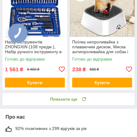
Набір інструментів
Поїлка непроливайка з
ZHONGXIN (108 предм.),
плаваючим диском, Миска
Набір ручного інструменту в
антипроливайка для собак і
кейсі
котів, Миска для тварин
Готово до відправки
Готово до відправки
1 561
238
₴
₴
4 460 ₴
680 ₴
Купити
Купити
Показати ще
Про нас
92% позитивних з 299 відгуків за рік