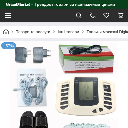
𝐆𝐫𝐚𝐧𝐝𝐌𝐚𝐫𝐤𝐞𝐭 – Трендові товари за найнижчими цінами
Товари та послуги
Інші товари
Тапочки масажні Digit
–57%