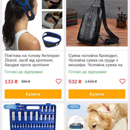
Пов'язка на голову Антихрап
Сумка чоловіча Крокодил,
Zband, засіб від хропіння,
Чоловіча сумка на груди з
бандаж проти хропіння
екошкіри, Чоловіча сумка на
груди
Готово до відправки
Готово до відправки
133
532
₴
₴
380 ₴
1 520 ₴
Купити
Купити
–65%
–65%