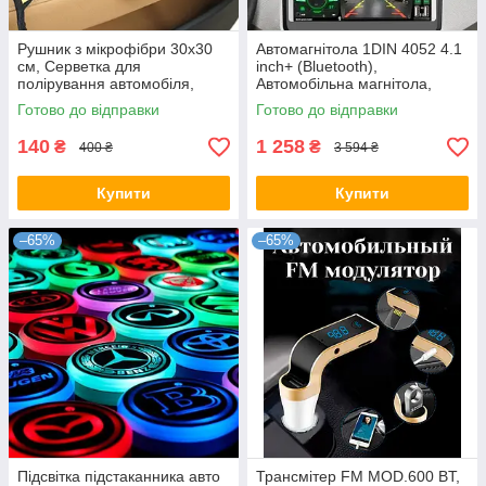
Рушник з мікрофібри 30х30
Автомагнітола 1DIN 4052 4.1
см, Серветка для
inch+ (Bluetooth),
полірування автомобіля,
Автомобільна магнітола,
Двосторонній рушник з
Магнітофон в машину
Готово до відправки
Готово до відправки
мікрофібри, Двосторонній
рушник з
140
1 258
₴
₴
400 ₴
3 594 ₴
Купити
Купити
–65%
–65%
Підсвітка підстаканника авто
Трансмітер FM MOD.600 BT,