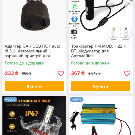
Адаптер CAR USB HC7 auto
Трансмітер FM MOD. H22 +
id 3.1, Автомобільний
BT, Модулятор для
зарядний пристрій для
Автомобіля
телефону, навігатора,
Готово до відправки
Готово до відправки
камери
233
367
₴
₴
666 ₴
1 049 ₴
Купити
Купити
–65%
–65%