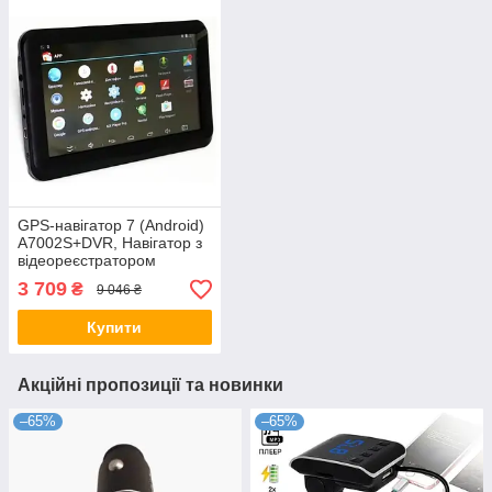
GPS-навігатор 7 (Android)
A7002S+DVR, Навігатор з
відеореєстратором
3 709
₴
9 046 ₴
Купити
Акційні пропозиції та новинки
–65%
–65%