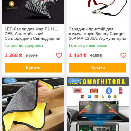
LED Лампи для Фар F2 H11
Зарядний пристрій для
ZES, Автомобільний
акумуляторів Battery Charger
Світлодіодний Світлодіодний
30A MA-1230A, Акумуляторна
Світло
зарядка для авто
Готово до відправки
Готово до відправки
1 368
1 464
₴
₴
3 909 ₴
4 183 ₴
Купити
Купити
–65%
–65%