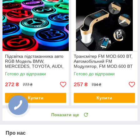
Підсвітка підстаканника авто
Трансмітер FM MOD.600 BT,
RGB Модель BMW,
Автомобільний FM
MERCEDES, TOYOTA, AUDI,
Модулятор, FM MOD.600 BT
LED підсвітка в машину
Готово до відправки
Готово до відправки
272
257
₴
₴
777 ₴
734 ₴
Купити
Купити
Показати ще
Про нас