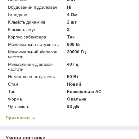
Вбудований підсилювач
Ні
Імпеданс
4 Ом
Кількість динаміків
2 шт.
Кількість смуг
3
Корпус сабвуфера
Так
Максимальна потужність
600 Вт
Максимальний діапазон
30000 Гц
частоти
Мінімальний діапазон
40 Гц
частоти
Номінальна потужність
50 Вт
Стан
Новий
Тип
Коаксіальна АС
Форма
Овальна
Чутливість
93 дБ
Приховати
Умови доставки