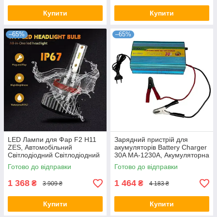
Купити
Купити
–65%
–65%
LED Лампи для Фар F2 H11
Зарядний пристрій для
ZES, Автомобільний
акумуляторів Battery Charger
Світлодіодний Світлодіодний
30A MA-1230A, Акумуляторна
Світло
зарядка для авто
Готово до відправки
Готово до відправки
1 368
1 464
₴
₴
3 909 ₴
4 183 ₴
Купити
Купити