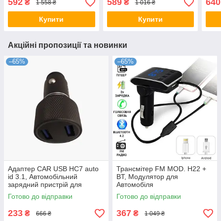
592
589
640
₴
₴
1 558 ₴
1 016 ₴
Купити
Купити
Акційні пропозиції та новинки
–65%
–65%
Адаптер CAR USB HC7 auto
Трансмітер FM MOD. H22 +
id 3.1, Автомобільний
BT, Модулятор для
зарядний пристрій для
Автомобіля
телефону, навігатора,
Готово до відправки
Готово до відправки
камери
233
367
₴
₴
666 ₴
1 049 ₴