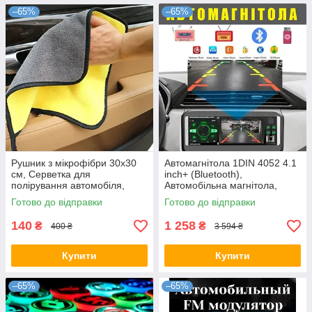
–65%
–65%
Рушник з мікрофібри 30х30
Автомагнітола 1DIN 4052 4.1
см, Серветка для
inch+ (Bluetooth),
полірування автомобіля,
Автомобільна магнітола,
Двосторонній рушник з
Магнітофон в машину
Готово до відправки
Готово до відправки
мікрофібри, Двосторонній
рушник з
140
1 258
₴
₴
400 ₴
3 594 ₴
Купити
Купити
–65%
–65%