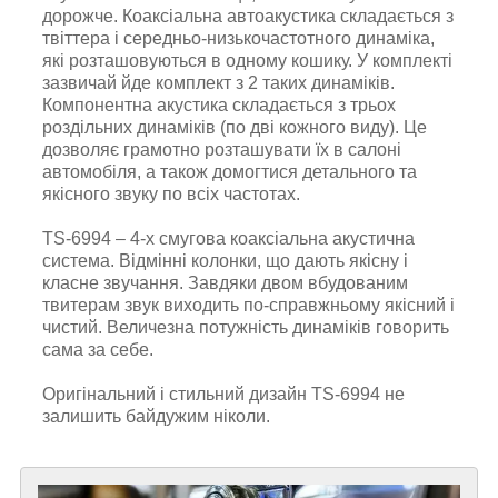
дорожче. Коаксіальна автоакустика складається з
твіттера і середньо-низькочастотного динаміка,
які розташовуються в одному кошику. У комплекті
зазвичай йде комплект з 2 таких динаміків.
Компонентна акустика складається з трьох
роздільних динаміків (по дві кожного виду). Це
дозволяє грамотно розташувати їх в салоні
автомобіля, а також домогтися детального та
якісного звуку по всіх частотах.
TS-6994 – 4-х смугова коаксіальна акустична
система. Відмінні колонки, що дають якісну і
класне звучання. Завдяки двом вбудованим
твитерам звук виходить по-справжньому якісний і
чистий. Величезна потужність динаміків говорить
сама за себе.
Оригінальний і стильний дизайн TS-6994 не
залишить байдужим ніколи.