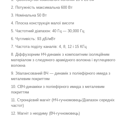
2. Потужність максимальна 600 Вт
3. Номінальна 50 Вт
4. Плоска конструкція малої висоти
5. Частотний діапазон: 40 Гц ― 30,000 Гц
6. Чутливість: 93 дБ/мВт
7. Частота поділу каналів: 4, 8, 12 і 15 КГц
8. Діффузорним НЧ-динамік з композитним ізоляційним
матеріалом з слюдяного арамідного волокна і вуглецевого
волокна
9. Збалансований ВЧ ― динамік з поліефірного имида з
металевим покриттям
10. СВЧ-динаміки з поліефірного имида з металевим
покриттям
11. Стронцієвий магніт (НЧ-гучномовець/Діапазон середніх
частот)
12. Магніт з неодиму (ВЧ-гучномовець)