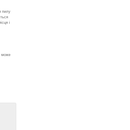
я пилу
ється
ісця і
r може