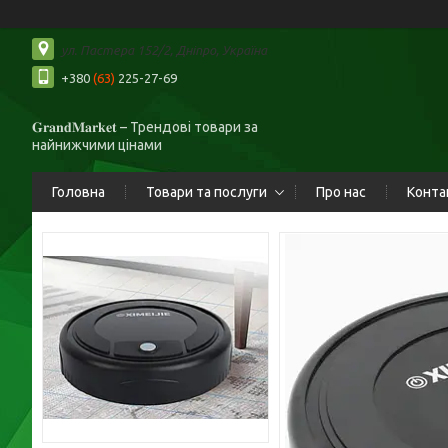
ул. Пастера 152/2, Дніпро, Україна
+380
(63)
225-27-69
𝐆𝐫𝐚𝐧𝐝𝐌𝐚𝐫𝐤𝐞𝐭 – Трендові товари за
найнижчими цінами
Головна
Товари та послуги
Про нас
Конта