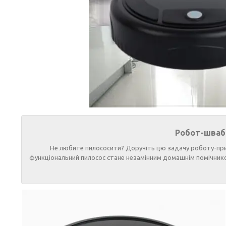
Робот-шваб
Не любите пилососити? Доручіть цю задачу роботу-приби
функціональний пилосос стане незамінним домашнім помічни