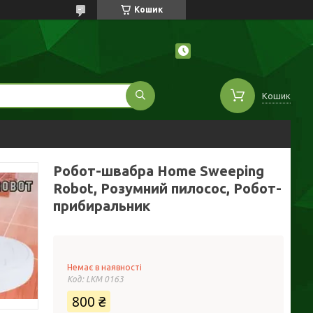
Кошик
Кошик
Робот-швабра Home Sweeping
Robot, Розумний пилосос, Робот-
прибиральник
Немає в наявності
Код:
LKM 0163
800 ₴