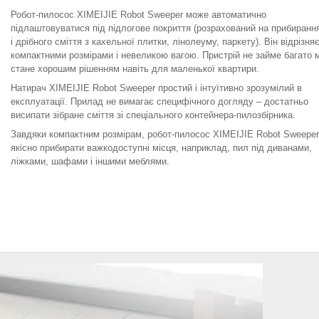
Робот-пилосос XIMEIJIE Robot Sweeper може автоматично
підлаштовуватися під підлогове покриття (розрахований на прибиранн
і дрібного сміття з кахельної плитки, лінолеуму, паркету). Він відрізня
компактними розмірами і невеликою вагою. Пристрій не займе багато м
стане хорошим рішенням навіть для маленької квартири.
Натирач XIMEIJIE Robot Sweeper простий і інтуїтивно зрозумілий в
експлуатації. Прилад не вимагає специфічного догляду – достатньо
висипати зібране сміття зі спеціального контейнера-пилозбірника.
Завдяки компактним розмірам, робот-пилосос XIMEIJIE Robot Sweepe
якісно прибирати важкодоступні місця, наприклад, пил під диванами,
ліжками, шафами і іншими меблями.