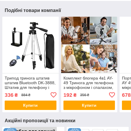
Подібні товари компанії
Трипод тринога штатив
Комплект блогера 4в1 AY-
Порт
штатив Bluetooth DK-3888,
49 Тринога для телефона
AY 4
Штатив для телефону і
з мікрофоном і спалахом,
мікр
камери з пультом
Штатив трипод для селфі
Штат
336
192
678
₴
₴
884 ₴
356 ₴
та відео
Купити
Купити
Акційні пропозиції та новинки
–65%
–65%