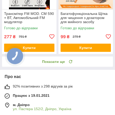
Трансмітер FM MOD. CM 590
Багатофункціональна Щітка
+ BT, Автомобільний FM
для чищення з дозатором
модулятор
для мийного засобу
Готово до відправки
Готово до відправки
277
99
₴
₴
791 ₴
279 ₴
Купити
Купити
Показати ще
Про нас
92% позитивних з 298 відгуків за рік
Працює з 19.01.2021
м. Дніпро
ул. Пастера 152/2, Дніпро, Україна