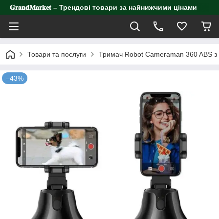
𝐆𝐫𝐚𝐧𝐝𝐌𝐚𝐫𝐤𝐞𝐭 – Трендові товари за найнижчими цінами
Товари та послуги
Тримач Robot Cameraman 360 ABS з 
–43%