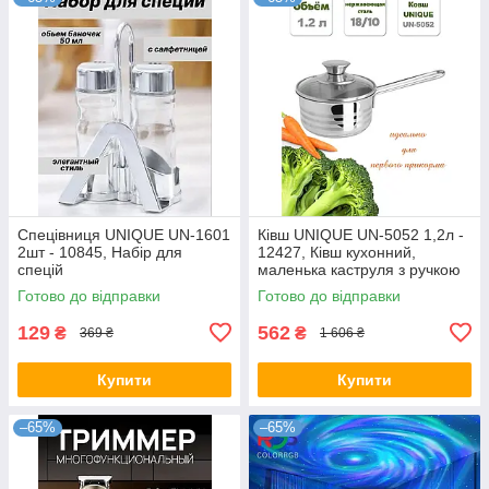
Спецівниця UNIQUE UN-1601
Ківш UNIQUE UN-5052 1,2л -
2шт - 10845, Набір для
12427, Ківш кухонний,
спецій
маленька каструля з ручкою
Готово до відправки
Готово до відправки
129
562
₴
₴
369 ₴
1 606 ₴
Купити
Купити
–65%
–65%