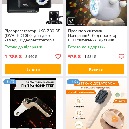
Відеореєстратор UKC Z30 D5
Проектор сніговик
(DVR, HD1080, для двох
Новорічний, Лед проектор,
камер), Відеореєстратор з
LED світильник, Дитячий
двома камерами
світильник
Готово до відправки
Готово до відправки
1 386
536
₴
₴
3 960 ₴
1 531 ₴
Купити
Купити
–65%
–65%