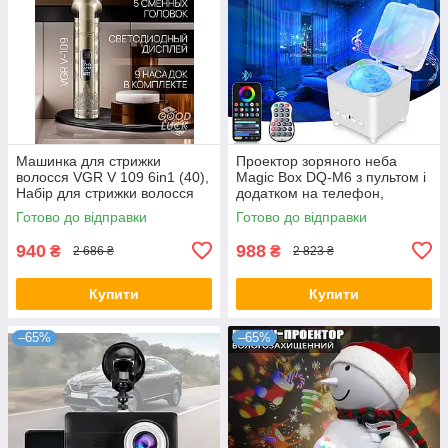
Машинка для стрижки
Проектор зоряного неба
волосся VGR V 109 6in1 (40),
Magic Box DQ-M6 з пультом і
Набір для стрижки волосся
додатком на телефон,
Дитячий нічник з проекцією
Готово до відправки
Готово до відправки
940
988
₴
₴
2 686 ₴
2 823 ₴
Купити
Купити
–65%
–65%