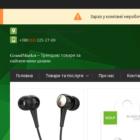
Зараз у компанії нероб
ул. Пастера 152/2, Дніпро, Україна
+380
(63)
225-27-69
𝐆𝐫𝐚𝐧𝐝𝐌𝐚𝐫𝐤𝐞𝐭 – Трендові товари за
найнижчими цінами
Головна
Товари та послуги
Про нас
Конта