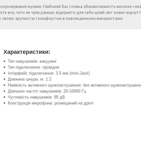
луховування музики. Глибокий бас і повна збалансованість високих і ни
 все, чого не чули раніше, відкриєте для себе цілий світ нових відчутт
с своєю зручністю і комфортом в повсякденному використанні.
Характеристики:
Тип навушників: вакуумні
Тип підключення: провідне
Інтерфейс підключення: 3.5 мм (mini-Jack)
Довжина шнура, м: 1.2
Наявність активного шумозаглушення: без активного шумозаглушен
Діапазон частот навушників: 20-10000 Гц
Чутливість навушників: 95 дБ
Конструкція мікрофона: розміщений на дроті