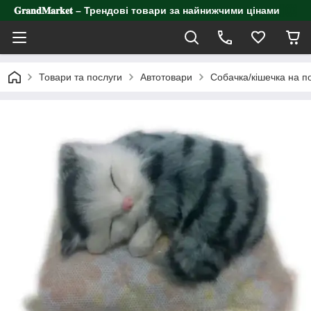
𝐆𝐫𝐚𝐧𝐝𝐌𝐚𝐫𝐤𝐞𝐭 – Трендові товари за найнижчими цінами
Товари та послуги
Автотовари
Собачка/кішечка на п