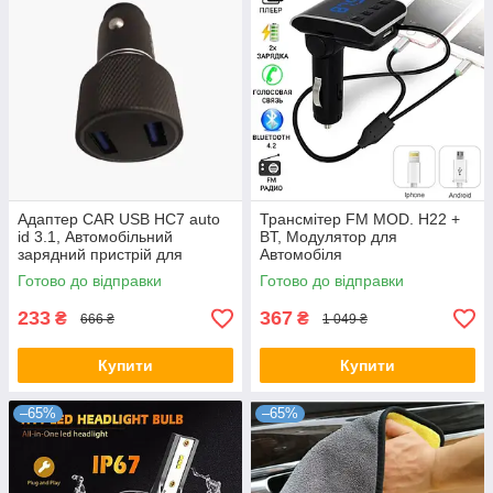
Адаптер CAR USB HC7 auto
Трансмітер FM MOD. H22 +
id 3.1, Автомобільний
BT, Модулятор для
зарядний пристрій для
Автомобіля
телефону, навігатора,
Готово до відправки
Готово до відправки
камери
233
367
₴
₴
666 ₴
1 049 ₴
Купити
Купити
–65%
–65%