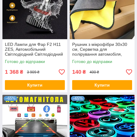
LED Лампи для Фар F2 H11
Рушник з мікрофібри 30х30
ZES, Автомобільний
см, Серветка для
Світлодіодний Світлодіодний
полірування автомобіля,
Світло
Двосторонній рушник з
Готово до відправки
Готово до відправки
мікрофібри, Двосторонній
рушник з
1 368
140
₴
₴
3 909 ₴
400 ₴
Купити
Купити
–65%
–65%