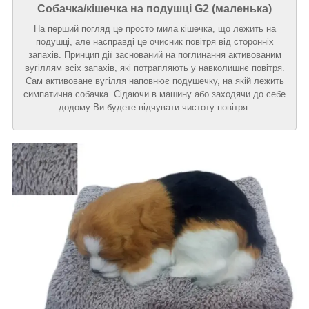
Собачка/кішечка на подушці G2 (маленька)
На перший погляд це просто мила кішечка, що лежить на
подушці, але насправді це очисник повітря від сторонніх
запахів. Принцип дії заснований на поглинання активованим
вугіллям всіх запахів, які потрапляють у навколишнє повітря.
Сам активоване вугілля наповнює подушечку, на якій лежить
симпатична собачка. Сідаючи в машину або заходячи до себе
додому Ви будете відчувати чистоту повітря.