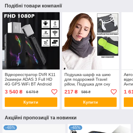
Подібні товари компанії
Відеореєстратор DVR K11
Подушка-шарф на шию
Авто
2камери ADAS 3 Full HD
для подорожей Travel
віде
4G GPS WiFi BT Android
pillow, Подушка для сну
Анти
8.1, Камера
сидячи
Віде
3 540
217
1 6
₴
₴
6 679 ₴
586 ₴
Відеоспостереження для
Анти
Авто
Купити
Купити
Акційні пропозиції та новинки
–65%
–65%