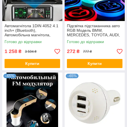
Автомагнітола 1DIN 4052 4.1
Підсвітка підстаканника авто
inch+ (Bluetooth),
RGB Модель BMW,
Автомобільна магнітола,
MERCEDES, TOYOTA, AUDI,
Магнітофон в машину
LED підсвітка в машину
Готово до відправки
Готово до відправки
1 258
272
₴
₴
3 594 ₴
777 ₴
Купити
Купити
–65%
–65%