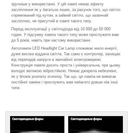
зручніше у використанні. У цій лампі немає ефекту
засліплення як у багатьох інших, за рахунок того, що світло
спрямований під кутом, а зайвий світло, що зазвичай
засліплює, не присутній в лампі такого типу.
Період експлуатації у світлодіода від 10 000 до 50 000
годин. У підсумку лампа такого типу може прослужити вам
до 5 років, навіть при частому використанні.
Автолампи LED Headlight Car Lamp споживає мало енергії,
дуже висока віддача світла. Так само є контролер, захищає
від перепадів напруги в звичайної електромережі.
Конструкція лампи досить проста і універсальна, при цьому
володіє великою вібростійкою. Немає джерела небезпеки,
як у блоків розпалу ксенону. Так що, ця лампа не вимагає
постійної заміни і прослужить вам набагато довше ніж інші
типи.