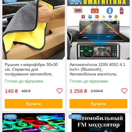
–65%
–65%
Рушник з мікрофібри 30х30
Автомагнітола 1DIN 4052 4.1
см, Серветка для
inch+ (Bluetooth),
полірування автомобіля,
Автомобільна магнітола,
Двосторонній рушник з
Магнітофон в машину
Готово до відправки
Готово до відправки
мікрофібри, Двосторонній
рушник з
140
1 258
₴
₴
400 ₴
3 594 ₴
Купити
Купити
–65%
–65%