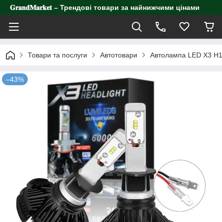
𝐆𝐫𝐚𝐧𝐝𝐌𝐚𝐫𝐤𝐞𝐭 – Трендові товари за найнижчими цінами
Товари та послуги
Автотовари
Автолампа LED X3 H11
–43%