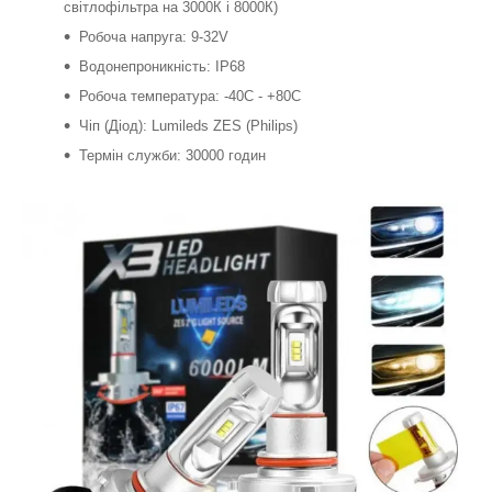
світлофільтра на 3000К і 8000К)
Робоча напруга: 9-32V
Водонепроникність: IP68
Робоча температура: -40C - +80C
Чіп (Діод): Lumileds ZES (Philips)
Термін служби: 30000 годин