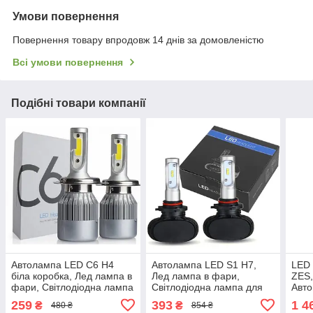
Умови повернення
Повернення товару впродовж 14 днів за домовленістю
Всі умови повернення
Подібні товари компанії
Автолампа LED C6 H4
Автолампа LED S1 H7,
LED 
біла коробка, Лед лампа в
Лед лампа в фари,
ZES,
фари, Світлодіодна лампа
Світлодіодна лампа для
Авто
для авто
авто, Світлодіодна лампа
Світ
259
393
1 4
₴
₴
480 ₴
854 ₴
для авто