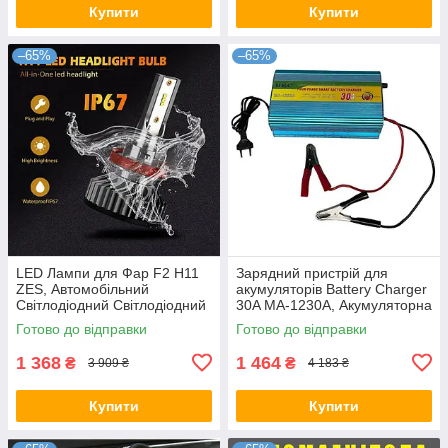
Купити
Купити
–65%
–65%
LED Лампи для Фар F2 H11
Зарядний пристрій для
ZES, Автомобільний
акумуляторів Battery Charger
Світлодіодний Світлодіодний
30A MA-1230A, Акумуляторна
Світло
зарядка для авто
Готово до відправки
Готово до відправки
1 368
1 464
₴
₴
3 909 ₴
4 183 ₴
Купити
Купити