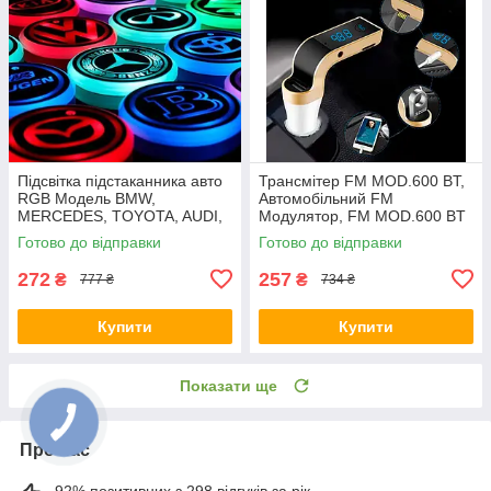
Підсвітка підстаканника авто
Трансмітер FM MOD.600 BT,
RGB Модель BMW,
Автомобільний FM
MERCEDES, TOYOTA, AUDI,
Модулятор, FM MOD.600 BT
LED підсвітка в машину
Готово до відправки
Готово до відправки
272
257
₴
₴
777 ₴
734 ₴
Купити
Купити
Показати ще
Про нас
92% позитивних з 298 відгуків за рік