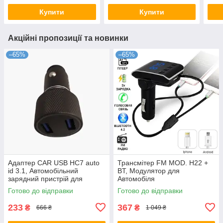
Купити
Купити
Акційні пропозиції та новинки
–65%
–65%
Адаптер CAR USB HC7 auto
Трансмітер FM MOD. H22 +
id 3.1, Автомобільний
BT, Модулятор для
зарядний пристрій для
Автомобіля
телефону, навігатора,
Готово до відправки
Готово до відправки
камери
233
367
₴
₴
666 ₴
1 049 ₴