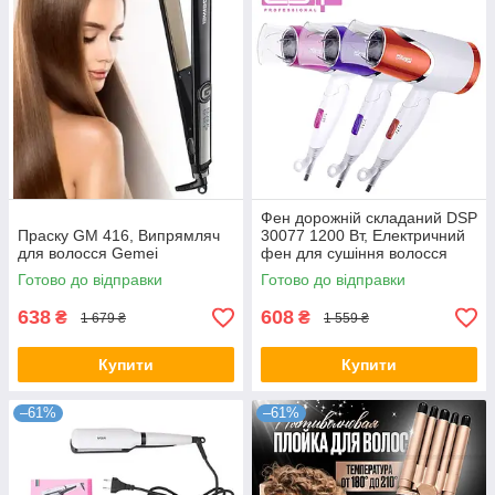
Фен дорожній складаний DSP
Праску GM 416, Випрямляч
30077 1200 Вт, Електричний
для волосся Gemei
фен для сушіння волосся
Готово до відправки
Готово до відправки
638
608
₴
₴
1 679 ₴
1 559 ₴
Купити
Купити
–61%
–61%