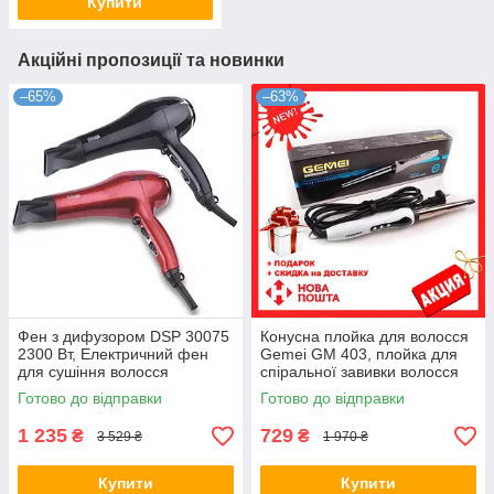
Купити
Акційні пропозиції та новинки
–65%
–63%
Фен з дифузором DSP 30075
Конусна плойка для волосся
2300 Вт, Електричний фен
Gemei GM 403, плойка для
для сушіння волосся
спіральної завивки волосся
Готово до відправки
Готово до відправки
1 235
729
₴
₴
3 529 ₴
1 970 ₴
Купити
Купити