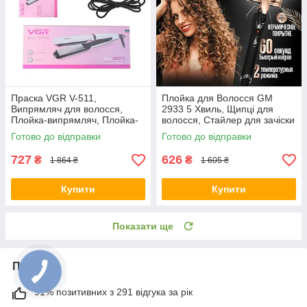
Праска VGR V-511,
Плойка для Волосся GM
Випрямляч для волосся,
2933 5 Хвиль, Щипці для
Плойка-випрямляч, Плойка-
волосся, Стайлер для зачіски
вирівнювач
Готово до відправки
Готово до відправки
727
626
₴
₴
1 864 ₴
1 605 ₴
Купити
Купити
Показати ще
Про нас
91% позитивних з 291 відгука за рік