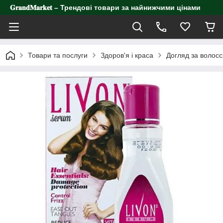
𝐆𝐫𝐚𝐧𝐝𝐌𝐚𝐫𝐤𝐞𝐭 – Трендові товари за найнижчими цінами
Товари та послуги
Здоров'я і краса
Догляд за волос