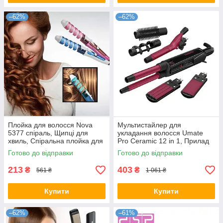
–62%
–62%
Плойка для волосся Nova
Мультистайлер для
5377 спіраль, Щипці для
укладання волосся Umate
хвиль, Спіральна плойка для
Pro Ceramic 12 in 1, Прилад
волосся, Спіральна плойка
для укладання волосся
Готово до відправки
Готово до відправки
для волосся
213
403
₴
₴
561 ₴
1 061 ₴
Купити
Купити
–62%
–61%