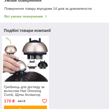
Умови повернення
Повернення товару впродовж 14 днів за домовленістю
Всі умови повернення
Подібні товари компанії
Гребінець для догляду за
волоссям Hair Dressing
Comb, Щітка Аплікатор
для Скрабування Hair
170
₴
347 ₴
Dressin