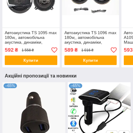
Автоакустика TS 1095 max
Автоакустика TS 1096 max
Авто
180w,, автомобільна
180w,, автомобільна
A109
акустика, динаміки,
акустика, динаміки,
Маши
автомобільні колонки
автомобільні колонки
592
589
593
₴
₴
1 558 ₴
1 016 ₴
Купити
Купити
Акційні пропозиції та новинки
–65%
–65%