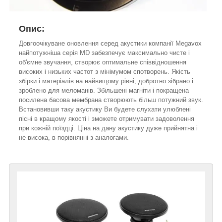
Опис:
Довгоочікуване оновлення серед акустики компанії Megavox
найпотужніша серія MD забезпечує максимально чисте і
об'ємне звучання, створює оптимальне співвідношення
високих і низьких частот з мінімумом спотворень. Якість
збірки і матеріалів на найвищому рівні, добротно зібрано і
зроблено для меломанів. Збільшені магніти і покращена
посилена басова мембрана створюють більш потужний звук.
Встановивши таку акустику Ви будете слухати улюблені
пісні в кращому якості і зможете отримувати задоволення
при кожній поїздці. Ціна на дану акустику дуже прийнятна і
не висока, в порівнянні з аналогами.