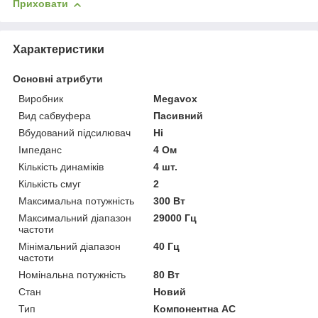
Приховати
Характеристики
Основні атрибути
Виробник
Megavox
Вид сабвуфера
Пасивний
Вбудований підсилювач
Ні
Імпеданс
4 Ом
Кількість динаміків
4 шт.
Кількість смуг
2
Максимальна потужність
300 Вт
Максимальний діапазон
29000 Гц
частоти
Мінімальний діапазон
40 Гц
частоти
Номінальна потужність
80 Вт
Стан
Новий
Тип
Компонентна АС