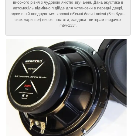
високого рівня з чудовою якістю звучання. Дана акустика в
автомобіль відмінно підійде для установки в передні двері,
адже в ній поєднуються хороші об'ємні баси і якісні (без будь-
яких «хрипів») високі частоти, завдяки твитерам megavox
mtw-133f.