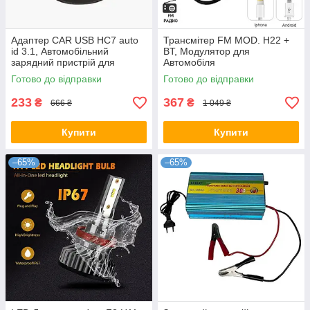
Адаптер CAR USB HC7 auto
Трансмітер FM MOD. H22 +
id 3.1, Автомобільний
BT, Модулятор для
зарядний пристрій для
Автомобіля
телефону, навігатора,
Готово до відправки
Готово до відправки
камери
233
367
₴
₴
666 ₴
1 049 ₴
Купити
Купити
–65%
–65%