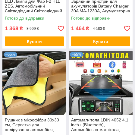
LED Лампи для Фар F2 H11
Зарядний пристрій для
ZES, Автомобільний
акумуляторів Battery Charger
Світлодіодний Світлодіодний
30A MA-1230A, Акумуляторна
Світло
зарядка для авто
Готово до відправки
Готово до відправки
1 368
1 464
₴
₴
3 909 ₴
4 183 ₴
Купити
Купити
–65%
–65%
Рушник з мікрофібри 30х30
Автомагнітола 1DIN 4052 4.1
см, Серветка для
inch+ (Bluetooth),
полірування автомобіля,
Автомобільна магнітола,
Двосторонній рушник з
Магнітофон в машину