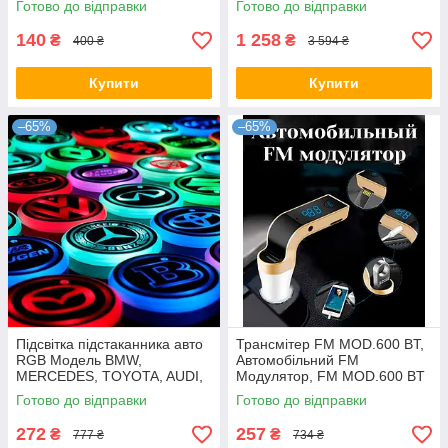
Готово до відправки
Готово до відправки
мікрофібри, Двосторонній
рушник з
140
1 258
₴
₴
400 ₴
3 594 ₴
Купити
Купити
–65%
–65%
Підсвітка підстаканника авто
Трансмітер FM MOD.600 BT,
RGB Модель BMW,
Автомобільний FM
MERCEDES, TOYOTA, AUDI,
Модулятор, FM MOD.600 BT
LED підсвітка в машину
Готово до відправки
Готово до відправки
272
257
₴
₴
777 ₴
734 ₴