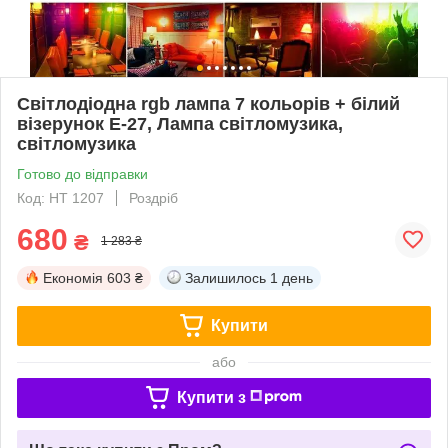
Світлодіодна rgb лампа 7 кольорів + білий
візерунок Е-27, Лампа світломузика,
світломузика
Готово до відправки
Код: HT 1207
Роздріб
680
₴
1 283 ₴
Економія
603 ₴
Залишилось
1 день
Купити
або
Купити з