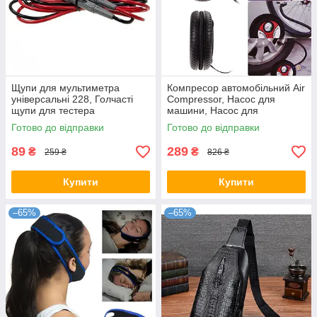
Щупи для мультиметра
Компресор автомобільний Air
універсальні 228, Голчасті
Compressor, Насос для
щупи для тестера
машини, Насос для
накачування шин
Готово до відправки
Готово до відправки
89
289
₴
₴
259 ₴
826 ₴
Купити
Купити
–65%
–65%