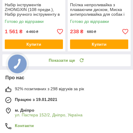
Набір інструментів
Поїлка непроливайка з
ZHONGXIN (108 предм.),
плаваючим диском, Миска
Набір ручного інструменту в
антипроливайка для собак і
кейсі
котів, Миска для тварин
Готово до відправки
Готово до відправки
1 561
238
₴
₴
4 460 ₴
680 ₴
Купити
Купити
Показати ще
Про нас
92% позитивних з 298 відгуків за рік
Працює з 19.01.2021
м. Дніпро
ул. Пастера 152/2, Дніпро, Україна
Контакти