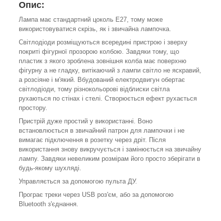
Опис:
Лампа має стандартний цоколь E27, тому може
використовуватися скрізь, як і звичайна лампочка.
Світлодіоди розміщуються всередині пристрою і зверху
покриті фігурної прозорою колбою. Завдяки тому, що
пластик з якого зроблена зовнішня колба має поверхню
фігурну а не гладку, витікаючий з лампи світло не яскравий,
а розсіяне і м'який. Вбудований електродвигун обертає
світлодіоди, тому різнокольорові відблиски світла
рухаються по стінах і стелі. Створюється ефект рухається
простору.
Пристрій дуже простий у використанні. Воно
встановлюється в звичайний патрон для лампочки і не
вимагає підключення в розетку через дріт. Після
використання знову викручується і замінюється на звичайну
лампу. Завдяки невеликим розмірам його просто зберігати в
будь-якому шухляді.
Управляється за допомогою пульта ДУ.
Програє треки через USB роз'єм, або за допомогою
Bluetooth з'єднання.