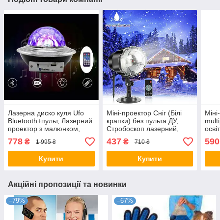
Лазерна диско куля Ufo
Міні-проектор Сніг (Білі
Міні
Bluetooth+пульт, Лазерний
крапки) без пульта ДУ,
mult
проектор з малюнком,
Стробоскоп лазерний,
осві
Проектор диско куля
Новорічне освітлення
дому
778
437
590
₴
₴
1 995 ₴
710 ₴
світломузика, Проектор
диско куля
Купити
Купити
Акційні пропозиції та новинки
–79%
–67%