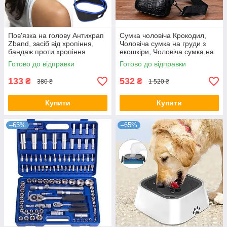
Пов'язка на голову Антихрап
Сумка чоловіча Крокодил,
Zband, засіб від хропіння,
Чоловіча сумка на груди з
бандаж проти хропіння
екошкіри, Чоловіча сумка на
груди
Готово до відправки
Готово до відправки
133
532
₴
₴
380 ₴
1 520 ₴
Купити
Купити
–65%
–65%