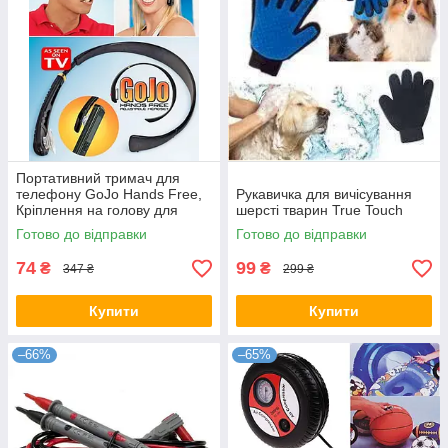
Портативний тримач для
телефону GoJo Hands Free,
Рукавичка для вичісування
Кріплення на голову для
шерсті тварин True Touch
телефону
Готово до відправки
Готово до відправки
74
99
₴
₴
347 ₴
299 ₴
Купити
Купити
–66%
–65%