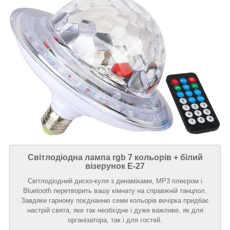
Світлодіодна лампа rgb 7 кольорів + білий
візерунок Е-27
Світлодіодний диско-куля з динаміками, MP3 плеєром і
Bluetooth перетворить вашу кімнату на справжній танцпол.
Завдяки гарному поєднанню семи кольорів вечірка придбає
настрій свята, яке так необхідне і дуже важливе, як для
організатора, так і для гостей.