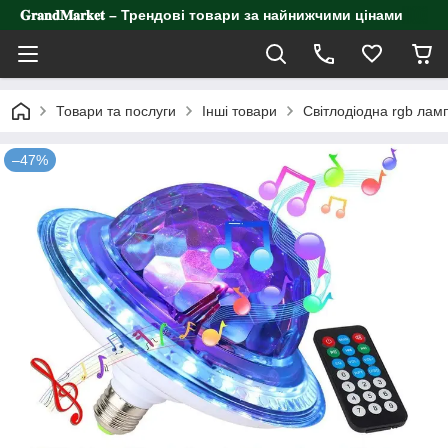
𝐆𝐫𝐚𝐧𝐝𝐌𝐚𝐫𝐤𝐞𝐭 – Трендові товари за найнижчими цінами
Товари та послуги
Інші товари
Світлодіодна rgb ламп
–47%