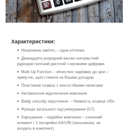
Характеристики:
Незалежна пам'ять – одна клітинка
Дванадцяти розрядний високо контрастний
рідкокристалічний дисплей з великими цифрами
Mark Up Function – обчислює надбавку до ціни –
прибуток, щоб стежити за Вашим доходом
Пластикові клавіші з зносостійкими написами
Автоматичне відключення живлення
Вибір способу округлення; – Наявність клавіші «00»
Функція загального підсумовування (GT)
Харчування – подвійне живлення – сонячний
елемент / 1 батарейка AA/LR6 (пальчикова, не
входить в комплект)