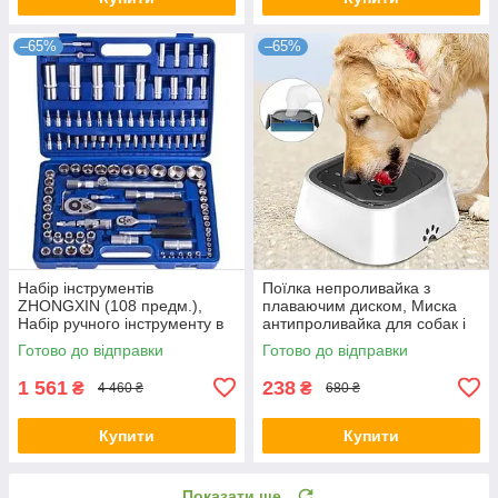
–65%
–65%
Набір інструментів
Поїлка непроливайка з
ZHONGXIN (108 предм.),
плаваючим диском, Миска
Набір ручного інструменту в
антипроливайка для собак і
кейсі
котів, Миска для тварин
Готово до відправки
Готово до відправки
1 561
238
₴
₴
4 460 ₴
680 ₴
Купити
Купити
Показати ще