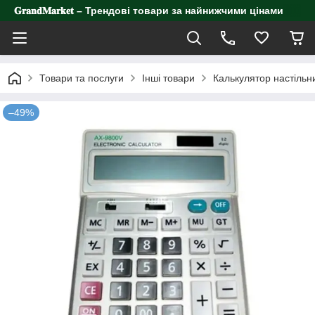
𝐆𝐫𝐚𝐧𝐝𝐌𝐚𝐫𝐤𝐞𝐭 – Трендові товари за найнижчими цінами
Товари та послуги
Інші товари
Калькулятор настільн
–49%