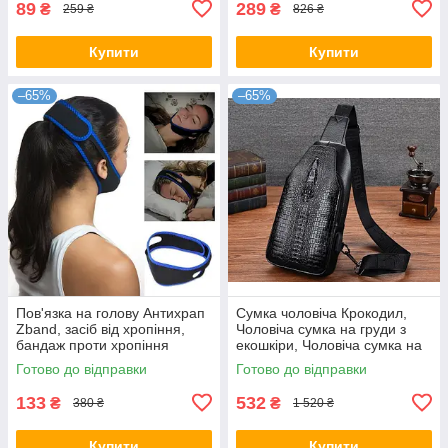
89
289
₴
₴
259 ₴
826 ₴
Купити
Купити
–65%
–65%
Пов'язка на голову Антихрап
Сумка чоловіча Крокодил,
Zband, засіб від хропіння,
Чоловіча сумка на груди з
бандаж проти хропіння
екошкіри, Чоловіча сумка на
груди
Готово до відправки
Готово до відправки
133
532
₴
₴
380 ₴
1 520 ₴
Купити
Купити