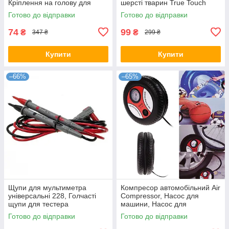
Кріплення на голову для
шерсті тварин True Touch
телефону
Готово до відправки
Готово до відправки
74
99
₴
₴
347 ₴
299 ₴
Купити
Купити
–66%
–65%
Щупи для мультиметра
Компресор автомобільний Air
універсальні 228, Голчасті
Compressor, Насос для
щупи для тестера
машини, Насос для
накачування шин
Готово до відправки
Готово до відправки