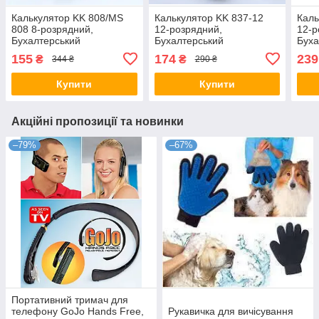
Калькулятор KK 808/MS
Калькулятор KK 837-12
Каль
808 8-розрядний,
12-розрядний,
12-р
Бухалтерський
Бухалтерський
Буха
калькулятор, Інженерний
калькулятор, Інженерний
каль
155
174
239
₴
₴
344 ₴
290 ₴
калькулятор
калькулятор
каль
Купити
Купити
Акційні пропозиції та новинки
–79%
–67%
Портативний тримач для
телефону GoJo Hands Free,
Рукавичка для вичісування