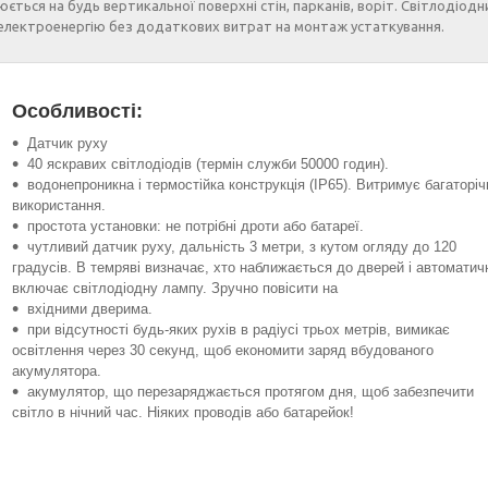
юється на будь вертикальної поверхні стін, парканів, воріт. Світлодіодн
 електроенергію без додаткових витрат на монтаж устаткування.
Особливості:
Датчик руху
40 яскравих світлодіодів (термін служби 50000 годин).
водонепроникна і термостійка конструкція (IP65). Витримує багаторіч
використання.
простота установки: не потрібні дроти або батареї.
чутливий датчик руху, дальність 3 метри, з кутом огляду до 120
градусів. В темряві визначає, хто наближається до дверей і автоматич
включає світлодіодну лампу. Зручно повісити на
вхідними дверима.
при відсутності будь-яких рухів в радіусі трьох метрів, вимикає
освітлення через 30 секунд, щоб економити заряд вбудованого
акумулятора.
акумулятор, що перезаряджається протягом дня, щоб забезпечити
світло в нічний час. Ніяких проводів або батарейок!