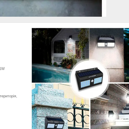
 1W
територія,