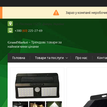
Зараз у компанії неробочи
ул. Пастера 152/2, Дніпро, Україна
+380
(63)
225-27-69
𝐆𝐫𝐚𝐧𝐝𝐌𝐚𝐫𝐤𝐞𝐭 – Трендові товари за
найнижчими цінами
Головна
Товари та послуги
Про нас
Конта