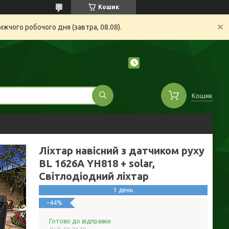
Кошик
жчого робочого дня (завтра, 08.08).
Кошик
Ліхтар навісний з датчиком руху
BL 1626A YH818 + solar,
Світлодіодний ліхтар
1 день
–44%
Готово до відправки