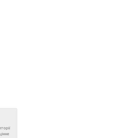
иторії
цінне