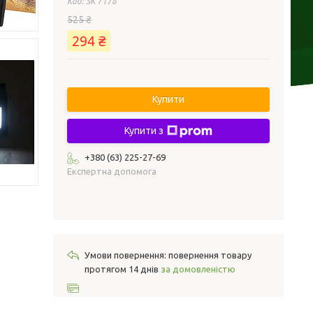
Код:
SK 7178
525 ₴
294 ₴
Купити
Купити з
+380 (63) 225-27-69
Експертна допомога
повернення товару
протягом 14 днів
за домовленістю