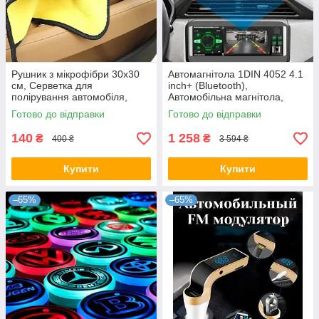
Рушник з мікрофібри 30х30
Автомагнітола 1DIN 4052 4.1
см, Серветка для
inch+ (Bluetooth),
полірування автомобіля,
Автомобільна магнітола,
Двосторонній рушник з
Магнітофон в машину
Готово до відправки
Готово до відправки
мікрофібри, Двосторонній
рушник з
140
1 258
₴
₴
400 ₴
3 594 ₴
Купити
Купити
–65%
–65%