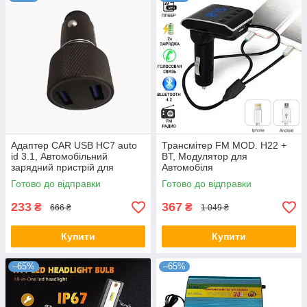
Адаптер CAR USB HC7 auto
Трансмітер FM MOD. H22 +
id 3.1, Автомобільний
BT, Модулятор для
зарядний пристрій для
Автомобіля
телефону, навігатора,
Готово до відправки
Готово до відправки
камери
233
367
₴
₴
666 ₴
1 049 ₴
Купити
Купити
–65%
–65%