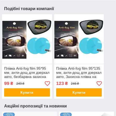
Подібні товари компанії
Плівка Anti-fog film 95*95
Плівка Anti-fog film 95*135
мм, анти-дощ для дзеркал
мм, анти-дощ для дзеркал
авто, безбарвна захисна
авто, Захисна плівка на
плівка від води відблисків і
бічні дзеркала авто
99
123
₴
₴
249 ₴
246 ₴
бруду
Купити
Купити
Акційні пропозиції та новинки
–65%
–65%