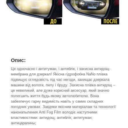
Опис:
Це одночасно і антитуман, і антиблік, і захисна антидощ-
мембрана для дзеркал! Якісна гідрофобна NaNo плівка
підвищує оглядовість під час негоди, захищає дзеркала
машини від вологи, пилу і бруду. Захисна плівка антидощ –
це невеликий, але дуже корисний аксесуар, який значно
полегшить життя будь-якому автолюбителю. Вона
забезпечує гарну видимість навіть у самих складних
погодних умовах. Завдяки якісним матеріалам та технології
нанонапыления Anti Fog Film володіє наступними
властивостями: антидощ; антиблік; антитуман;
антицарапины;