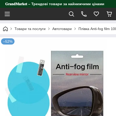
𝐆𝐫𝐚𝐧𝐝𝐌𝐚𝐫𝐤𝐞𝐭 – Трендові товари за найнижчими цінами
Товари та послуги
Автотовари
Плівка Anti-fog film 
–52%