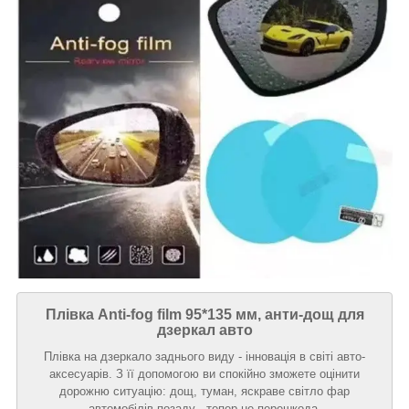
Плівка Anti-fog film 95*135 мм, анти-дощ для
дзеркал авто
Плівка на дзеркало заднього виду - інновація в світі авто-
аксесуарів. З її допомогою ви спокійно зможете оцінити
дорожню ситуацію: дощ, туман, яскраве світло фар
автомобілів позаду - тепер не перешкода.