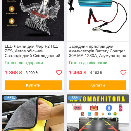
LED Лампи для Фар F2 H11
Зарядний пристрій для
ZES, Автомобільний
акумуляторів Battery Charger
Світлодіодний Світлодіодний
30A MA-1230A, Акумуляторна
Світло
зарядка для авто
Готово до відправки
Готово до відправки
1 368
1 464
₴
₴
3 909 ₴
4 183 ₴
Купити
Купити
–65%
–65%