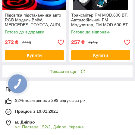
Підсвітка підстаканника авто
Трансмітер FM MOD.600 BT,
RGB Модель BMW,
Автомобільний FM
MERCEDES, TOYOTA, AUDI,
Модулятор, FM MOD.600 BT
LED підсвітка в машину
Готово до відправки
Готово до відправки
272
257
₴
₴
777 ₴
734 ₴
Купити
Купити
Показати ще
Про нас
92% позитивних з 299 відгуків за рік
Працює з 19.01.2021
м. Дніпро
ул. Пастера 152/2, Дніпро, Україна