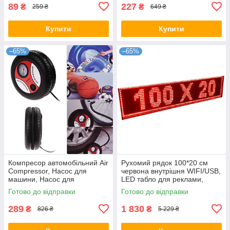
89
227
₴
₴
259 ₴
649 ₴
Купити
Купити
–65%
–65%
Компресор автомобільний Air
Рухомий рядок 100*20 см
Compressor, Насос для
червона внутрішня WIFI/USB,
машини, Насос для
LED табло для реклами,
накачування шин
Світлодіодна вивіска
Готово до відправки
Готово до відправки
289
1 830
₴
₴
826 ₴
5 229 ₴