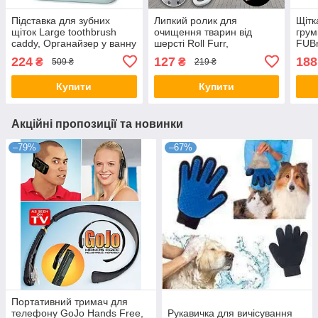
Підставка для зубних
Липкий ролик для
Щітк
щіток Large toothbrush
очищення тварин від
грумі
caddy, Органайзер у ванну
шерсті Roll Furr,
FUBn
Багаторазовий ролик для
для 
224
127
188
₴
₴
509 ₴
219 ₴
чищення одягу від шерсті
Купити
Купити
Акційні пропозиції та новинки
–79%
–67%
Портативний тримач для
телефону GoJo Hands Free,
Рукавичка для вичісування