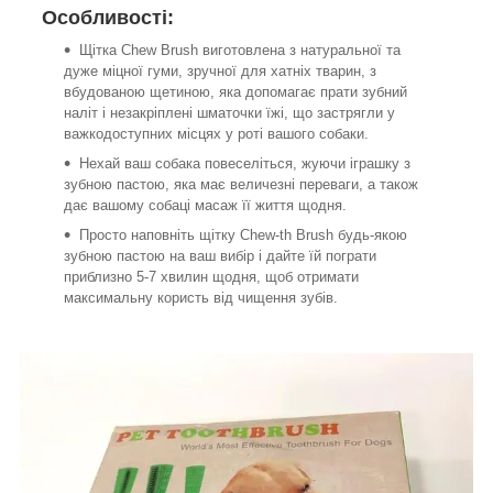
Особливості:
Щітка Chew Brush виготовлена з натуральної та
дуже міцної гуми, зручної для хатніх тварин, з
вбудованою щетиною, яка допомагає прати зубний
наліт і незакріплені шматочки їжі, що застрягли у
важкодоступних місцях у роті вашого собаки.
Нехай ваш собака повеселіться, жуючи іграшку з
зубною пастою, яка має величезні переваги, а також
дає вашому собаці масаж її життя щодня.
Просто наповніть щітку Chew-th Brush будь-якою
зубною пастою на ваш вибір і дайте їй пограти
приблизно 5-7 хвилин щодня, щоб отримати
максимальну користь від чищення зубів.