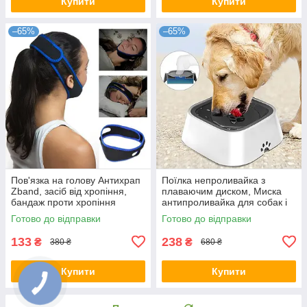
Купити
Купити
–65%
–65%
Пов'язка на голову Антихрап
Поїлка непроливайка з
Zband, засіб від хропіння,
плаваючим диском, Миска
бандаж проти хропіння
антипроливайка для собак і
котів, Миска для тварин
Готово до відправки
Готово до відправки
133
238
₴
₴
380 ₴
680 ₴
Купити
Купити