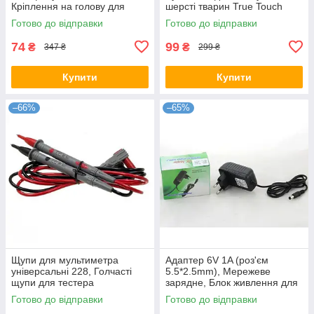
Кріплення на голову для
шерсті тварин True Touch
телефону
Готово до відправки
Готово до відправки
74
99
₴
₴
347 ₴
299 ₴
Купити
Купити
–66%
–65%
Щупи для мультиметра
Адаптер 6V 1A (роз'єм
універсальні 228, Голчасті
5.5*2.5mm), Мережеве
щупи для тестера
зарядне, Блок живлення для
пристроїв
Готово до відправки
Готово до відправки