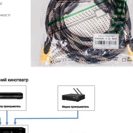
TV
чкості