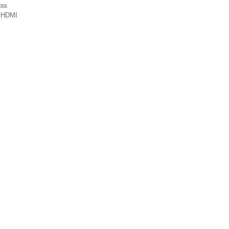
 за
и HDMI