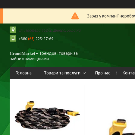
Зараз у компанії нероб
ул. Пастера 152/2, Дніпро, Україна
+380
(63)
225-27-69
𝐆𝐫𝐚𝐧𝐝𝐌𝐚𝐫𝐤𝐞𝐭 – Трендові товари за
найнижчими цінами
Головна
Товари та послуги
Про нас
Конта