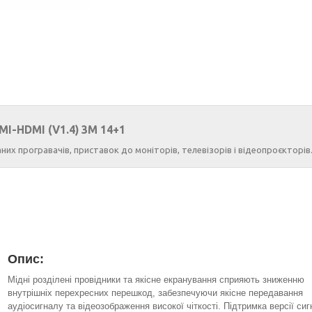
MI-HDMI (V1.4) 3M 14+1
их програвачів, приставок до моніторів, телевізорів і відеопроєкторів
Опис:
Мідні розділені провідники та якісне екранування сприяють зниженню
внутрішніх перехресних перешкод, забезпечуючи якісне передавання
аудіосигналу та відеозображення високої чіткості. Підтримка версії си