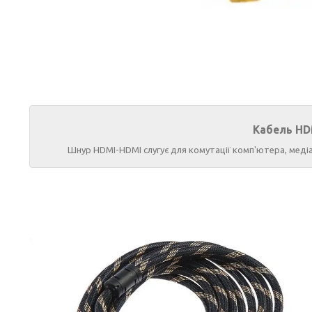
Кабель HD
Шнур HDMI-HDMI слугує для комутації комп'ютера, медіан