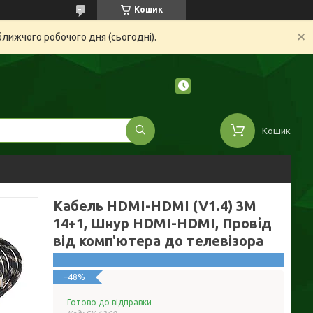
Кошик
ближчого робочого дня (сьогодні).
Кошик
Кабель HDMI-HDMI (V1.4) 3M
14+1, Шнур HDMI-HDMI, Провід
від комп'ютера до телевізора
–48%
Готово до відправки