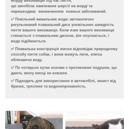
морду вихованцю під час пиття,
що запобігає намокання шерсті на морді та
перешкоджає виникненням кожных заболеваний.
✅ Повільний живильник води: автоматично
регульований плавальний диск уповільнює швидкість
пиття вашого вихованця. Коли язик вашого вихованця
стикається з плавальним диском, він опускається, і
вода підіймається.
✅ Плавальна конструкція миски відповідає природному
способу пиття собак, і вони можуть пити, злегка
облизаючи воду.
✅ По чотирьох кутах основи є протиковзні подушки, що
дають змогу мисці не ковзати.
✅ Підходить для використання в автомобілі, захист від
бризок, трясіння та водонепроникність.