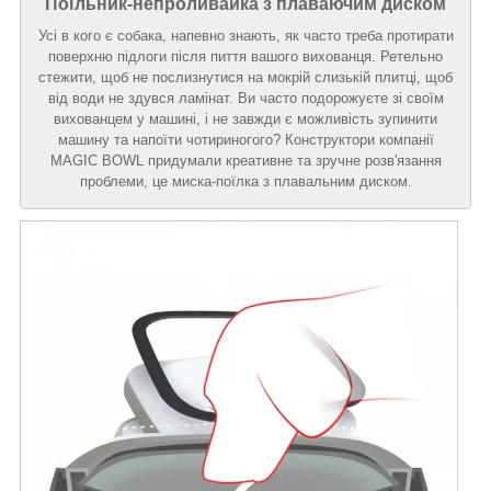
Поїльник-непроливайка з плаваючим диском
Усі в кого є собака, напевно знають, як часто треба протирати
поверхню підлоги після пиття вашого вихованця. Ретельно
стежити, щоб не послизнутися на мокрій слизькій плитці, щоб
від води не здувся ламінат. Ви часто подорожуєте зі своїм
вихованцем у машині, і не завжди є можливість зупинити
машину та напоїти чотириногого? Конструктори компанії
MAGIC BOWL придумали креативне та зручне розв'язання
проблеми, це миска-поїлка з плавальним диском.