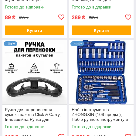
накачування шин
Готово до відправки
Готово до відправки
89
289
₴
₴
259 ₴
826 ₴
Купити
Купити
–65%
–65%
Ручка для перенесення
Набір інструментів
сумок і пакетів Click & Carry,
ZHONGXIN (108 предм.),
Інноваційна Ручка для
Набір ручного інструменту в
Носіння Покупок
кейсі
Готово до відправки
Готово до відправки