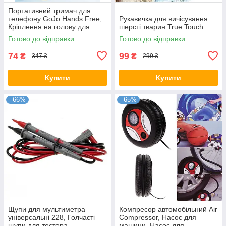
Портативний тримач для
телефону GoJo Hands Free,
Рукавичка для вичісування
Кріплення на голову для
шерсті тварин True Touch
телефону
Готово до відправки
Готово до відправки
74
99
₴
₴
347 ₴
299 ₴
Купити
Купити
–66%
–65%
Щупи для мультиметра
Компресор автомобільний Air
універсальні 228, Голчасті
Compressor, Насос для
щупи для тестера
машини, Насос для