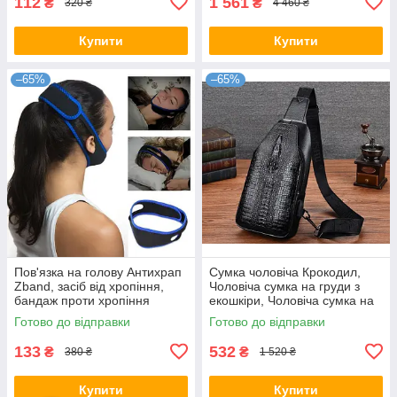
112
1 561
₴
₴
320 ₴
4 460 ₴
Купити
Купити
–65%
–65%
Пов'язка на голову Антихрап
Сумка чоловіча Крокодил,
Zband, засіб від хропіння,
Чоловіча сумка на груди з
бандаж проти хропіння
екошкіри, Чоловіча сумка на
груди
Готово до відправки
Готово до відправки
133
532
₴
₴
380 ₴
1 520 ₴
Купити
Купити