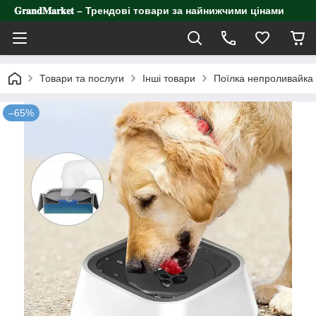
𝐆𝐫𝐚𝐧𝐝𝐌𝐚𝐫𝐤𝐞𝐭 – Трендові товари за найнижчими цінами
Товари та послуги
Інші товари
Поїлка непроливайка 
–65%