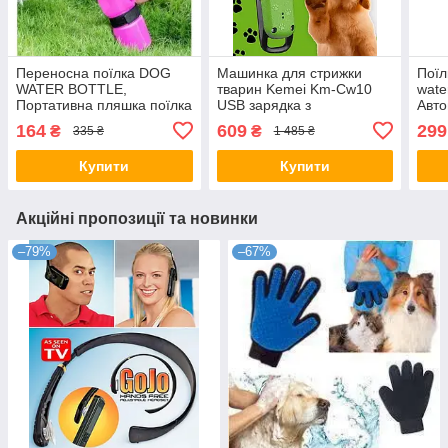
Переносна поїлка DOG
Машинка для стрижки
Поїл
WATER BOTTLE,
тварин Kemei Km-Cw10
wate
Портативна пляшка поїлка
USB зарядка з
Авто
для собак у дорогу
мультяшними зеленими,
фонт
164
609
299
₴
₴
335 ₴
1 485 ₴
Тример для котів і собак
твар
Купити
Купити
Акційні пропозиції та новинки
–79%
–67%