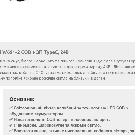
 W691-2 COB + ЗП TypeC, 24В
 з 2x смуг, білого, червоного та синього кольорів. Відсік для акумулято
ором вмикання/вимикання, а також індикатором заряду АКБ. Ліхтарик ле
монтних робіт на СТО, у гаражі, риболовлі, для бігу або їзди на велосип
у потрібне яскраве розсіяне світло на близькій відстані.
Основне:
✅ Світлодіодний ліхтар налобний за технологією LED COB з
вбудованим акумулятором.
✅ Нова технологія COB тепер і в лобових ліхтарях.
✅ Рівномірне, ширококутне та яскраве світло.
✅ Бризкозахищене, активне використання лобового ліхтаря, за