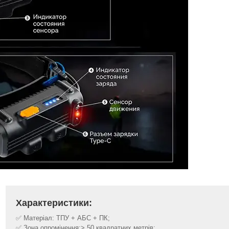
Характеристики:
✅ Матеріал: ТПУ + АБС + ПК;
✅ Зона опромінення:> 50 квадратних метрів;