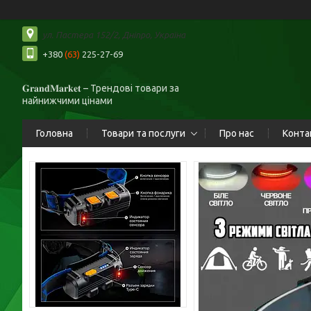
ул. Пастера 152/2, Дніпро, Україна
+380
(63)
225-27-69
𝐆𝐫𝐚𝐧𝐝𝐌𝐚𝐫𝐤𝐞𝐭 – Трендові товари за
найнижчими цінами
Головна
Товари та послуги
Про нас
Конта