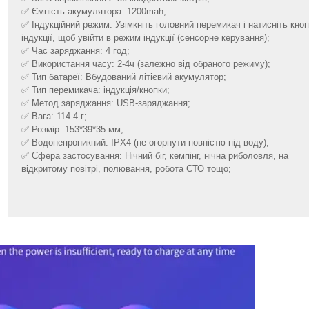
✅ Ємність акумулятора: 1200mah;
✅ Індукційний режим: Увімкніть головний перемикач і натисніть кно
індукції, щоб увійти в режим індукції (сенсорне керування);
✅ Час заряджання: 4 год;
✅ Використання часу: 2-4ч (залежно від обраного режиму);
✅ Тип батареї: Вбудований літієвий акумулятор;
✅ Тип перемикача: індукція/кнопки;
✅ Метод заряджання: USB-заряджання;
✅ Вага: 114.4 г;
✅ Розмір: 153*39*35 мм;
✅ Водонепроникний: IPX4 (не огорнути повністю під воду);
✅ Сфера застосування: Нічний біг, кемпінг, нічна риболовля, на
відкритому повітрі, полювання, робота СТО тощо;