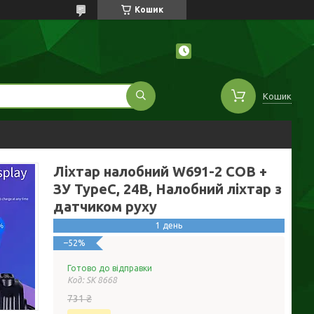
Кошик
Кошик
Ліхтар налобний W691-2 COB +
ЗУ TypeC, 24В, Налобний ліхтар з
датчиком руху
1 день
–52%
Готово до відправки
Код:
SK 8668
731 ₴