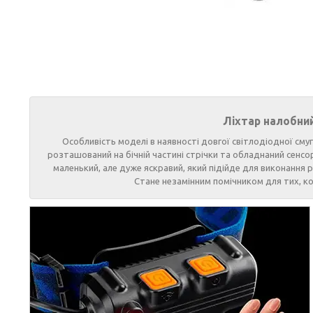
Ліхтар налобний
Особливість моделі в наявності довгої світлодіодної смуги
розташований на бічній частині стрічки та обладнаний сенс
маленький, але дуже яскравий, який підійде для виконання ре
Стане незамінним помічником для тих, ком