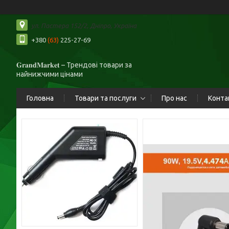
ул. Пастера 152/2, Дніпро, Україна
+380
(63)
225-27-69
𝐆𝐫𝐚𝐧𝐝𝐌𝐚𝐫𝐤𝐞𝐭 – Трендові товари за
найнижчими цінами
Головна
Товари та послуги
Про нас
Конта