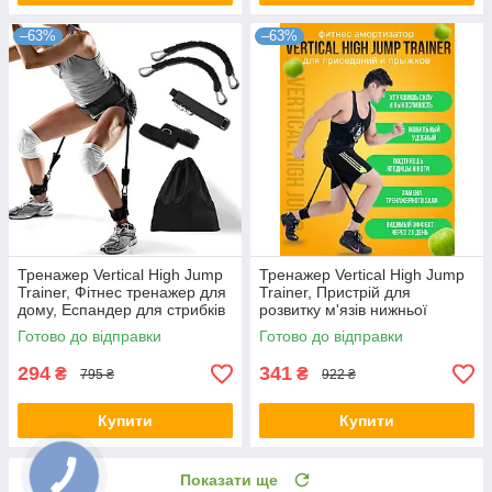
–63%
–63%
Тренажер Vertical High Jump
Тренажер Vertical High Jump
Trainer, Фітнес тренажер для
Trainer, Пристрій для
дому, Еспандер для стрибків
розвитку м'язів нижньої
частини тіла
Готово до відправки
Готово до відправки
294
341
₴
₴
795 ₴
922 ₴
Купити
Купити
Показати ще