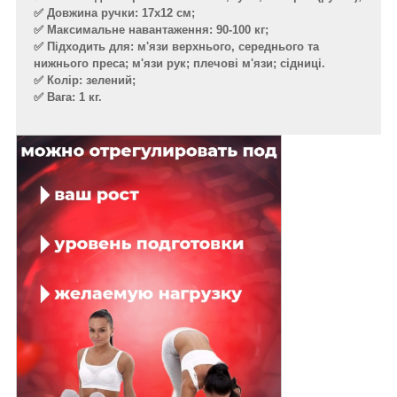
✅ Довжина ручки: 17х12 см;
✅ Максимальне навантаження: 90-100 кг;
✅ Підходить для: м'язи верхнього, середнього та
нижнього преса; м'язи рук; плечові м'язи; сідниці.
✅ Колір: зелений;
✅ Вага: 1 кг.