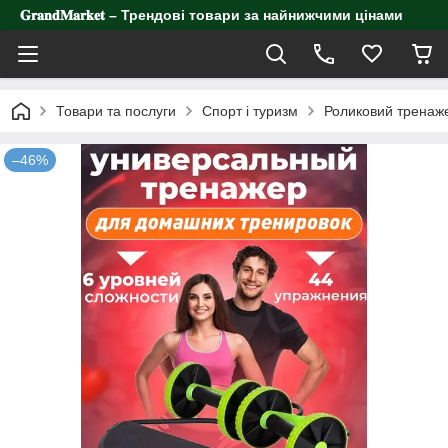
𝐆𝐫𝐚𝐧𝐝𝐌𝐚𝐫𝐤𝐞𝐭 – Трендові товари за найнижчими цінами
Товари та послуги
Спорт і туризм
Роликовий тренажер
–46%