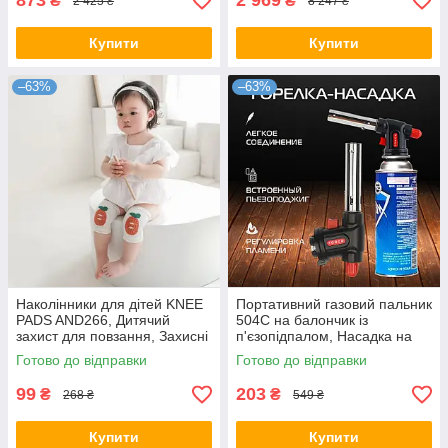
873
2 969
₴
₴
2 425 ₴
8 247 ₴
Купити
Купити
–63%
–63%
Наколінники для дітей KNEE
Портативний газовий пальник
PADS AND266, Дитячий
504С на балончик із
захист для повзання, Захисні
п'єзопідпалом, Насадка на
наколінники
газовий балон
Готово до відправки
Готово до відправки
99
203
₴
₴
268 ₴
549 ₴
Купити
Купити