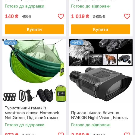
розгортається
Готово до відправки
Готово до відправки
140
1 019
₴
₴
400 ₴
2 831 ₴
Купити
Купити
–64%
–64%
Туристичний гамак із
москітною сіткою Hammock
Прилад нічного бачення
Net Green, Підвісний гамак
NV400B Night Vision, Бінокль
Готово до відправки
Готово до відправки