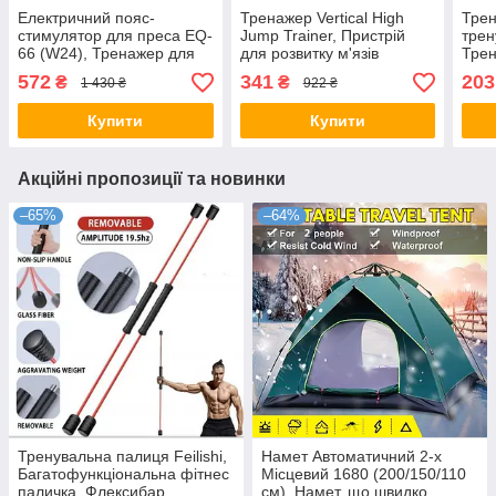
Електричний пояс-
Тренажер Vertical High
Трен
стимулятор для преса EQ-
Jump Trainer, Пристрій
трен
66 (W24), Тренажер для
для розвитку м'язів
Трен
преса, живота, рук і ніг
нижньої частини тіла
572
341
203
₴
₴
1 430 ₴
922 ₴
Купити
Купити
Акційні пропозиції та новинки
–65%
–64%
Тренувальна палиця Feilishi,
Намет Автоматичний 2-х
Багатофункціональна фітнес
Місцевий 1680 (200/150/110
паличка, Флексибар
см), Намет, що швидко