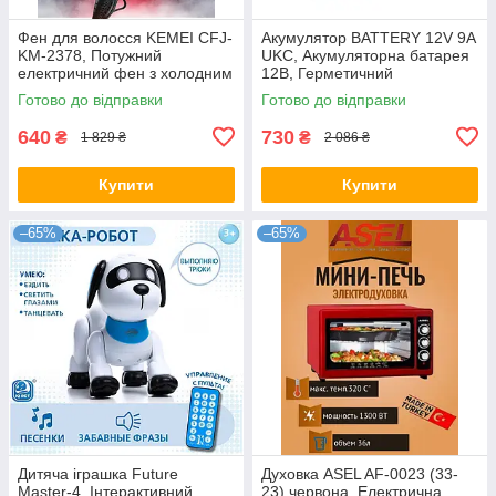
Фен для волосся KEMEI CFJ-
Акумулятор BATTERY 12V 9A
KM-2378, Потужний
UKC, Акумуляторна батарея
електричний фен з холодним
12В, Герметичний
і гарячим режимами
акумулятор
Готово до відправки
Готово до відправки
640
730
₴
₴
1 829 ₴
2 086 ₴
Купити
Купити
–65%
–65%
Дитяча іграшка Future
Духовка ASEL AF-0023 (33-
Master-4, Інтерактивний
23) червона, Електрична