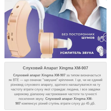
Слуховий Апарат Xingma XM-907
Слуховий апарат Xingma XM-907
за типом визначається
як ВТЕ — що означає "завушне" кріплення. І це, чи не єдиний
різновид слухового апарату, здатного налаштуватися на ту
частоту втрати слуху якої страждає людина, і все завдяки
широкому діапазону настроювання частоти та гучності
посилення звуку.
Слуховий апарат Xingma XM-
907
компенсує різний ступінь втрати слуху до 45 дБ.