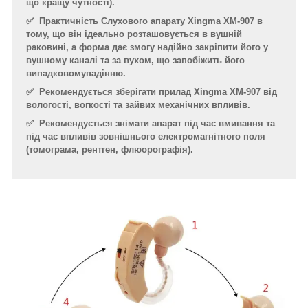
що кращу чутності).
✅
Практичність Слухового апарату Xingma XM-907 в
тому, що він ідеально розташовується в вушній
раковині, а форма дає змогу надійно закріпити його у
вушному каналі та за вухом, що запобіжить його
випадковомупадінню.
✅
Рекомендується зберігати прилад Xingma XM-907 від
вологості, вогкості та зайвих механічних впливів.
✅
Рекомендується знімати апарат під час вмивання та
під час впливів зовнішнього електромагнітного поля
(томограма, рентген, флюорографія).