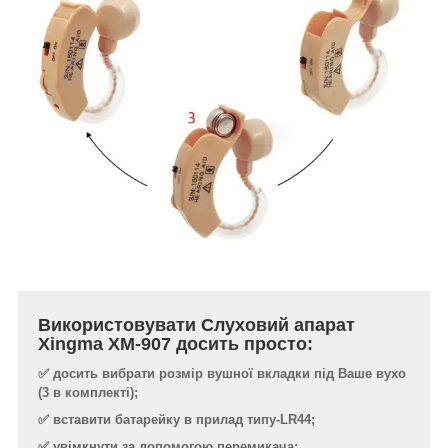
Використовувати Слуховий апарат
Xingma XM-907 досить просто:
✅ досить вибрати розмір вушної вкладки під Ваше вухо
(3 в комплекті);
✅ вставити батарейку в прилад типу-LR44;
✅ увімкнути за допомогою перемикача;