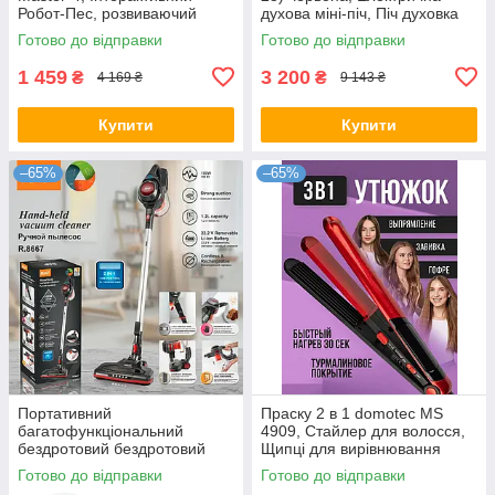
Робот-Пес, розвиваючий
духова міні-піч, Піч духовка
Друг, що говорить, для Дітей
електрична, Піч духовка
Готово до відправки
Готово до відправки
електрична
1 459
3 200
₴
₴
4 169 ₴
9 143 ₴
Купити
Купити
–65%
–65%
Портативний
Праску 2 в 1 domotec MS
багатофункціональний
4909, Стайлер для волосся,
бездротовий бездротовий
Щипці для вирівнювання
ручний пилосос 2-в-1
Готово до відправки
Готово до відправки
потужністю 1000Вт RAF R