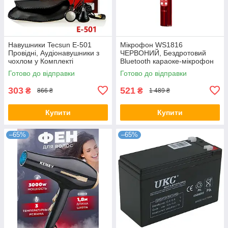
Навушники Tecsun E-501
Мікрофон WS1816
Провідні, Аудіонавушники з
ЧЕРВОНИЙ, Бездротовий
чохлом у Комплекті
Bluetooth караоке-мікрофон
Готово до відправки
Готово до відправки
303
521
₴
₴
866 ₴
1 489 ₴
Купити
Купити
–65%
–65%