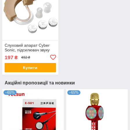
Слуховий апарат Cyber
Sonic, підсилювач звуку
197
₴
492 ₴
Купити
Акційні пропозиції та новинки
–65%
–65%