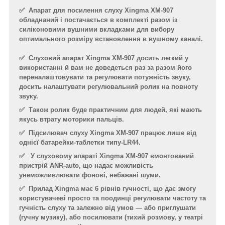
✅ Апарат для посилення слуху Xingma XM-907
обладнаний і постачається в комплекті разом із
силіконовими вушними вкладками для вибору
оптимального розміру встановлення в вушному каналі.
✅
Слуховий апарат Xingma XM-907 досить легкий у
використанні й вам не доведеться раз за разом його
переналаштовувати та регулювати потужність звуку,
досить налаштувати регулювальний ролик на повноту
звуку.
✅
Також ролик буде практичним для людей, які мають
якусь втрату моторики пальців.
✅
Підсилювач слуху Xingma XM-907 працює лише від
однієї батарейки-таблетки типу-LR44.
✅
У слуховому апараті Xingma XM-907 вмонтований
пристрій ANR-auto, що надає можливість
унеможливлювати фонові, небажані шуми.
✅
Прилад Xingma має 6 рівнів гучності, що дає змогу
користувачеві просто та поодинці регулювати частоту та
гучність слуху та залежно від умов — або приглушати
(гучну музику), або посилювати (тихий розмову, у театрі