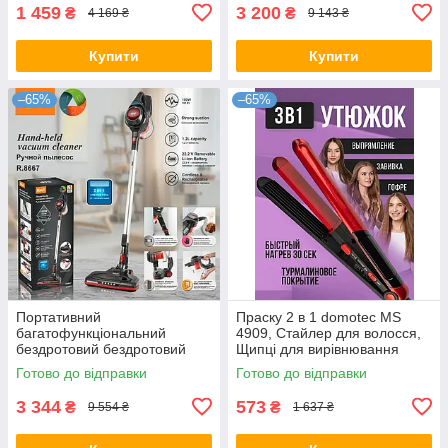
1 459
3 200
₴
₴
4 169 ₴
9 143 ₴
Купити
Купити
–65%
–65%
Портативний
Праску 2 в 1 domotec MS
багатофункціональний
4909, Стайлер для волосся,
бездротовий бездротовий
Щипці для вирівнювання
ручний пилосос 2-в-1
Готово до відправки
Готово до відправки
потужністю 1000Вт RAF R
8667
3 344
573
₴
₴
9 554 ₴
1 637 ₴