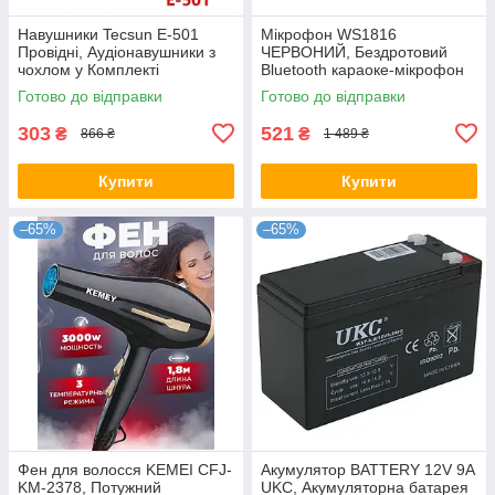
Навушники Tecsun E-501
Мікрофон WS1816
Провідні, Аудіонавушники з
ЧЕРВОНИЙ, Бездротовий
чохлом у Комплекті
Bluetooth караоке-мікрофон
Готово до відправки
Готово до відправки
303
521
₴
₴
866 ₴
1 489 ₴
Купити
Купити
–65%
–65%
Фен для волосся KEMEI CFJ-
Акумулятор BATTERY 12V 9A
KM-2378, Потужний
UKC, Акумуляторна батарея