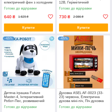
електричний фен з холодним
12В, Герметичний
і гарячим режимами
акумулятор
Готово до відправки
Готово до відправки
640
730
₴
₴
1 829 ₴
2 086 ₴
Купити
Купити
–65%
–65%
Дитяча іграшка Future
Духовка ASEL AF-0023 (33-
Master-4, Інтерактивний
23) червона, Електрична
Робот-Пес, розвиваючий
духова міні-піч, Піч духовка
Друг, що говорить, для Дітей
електрична, Піч духовка
Готово до відправки
Готово до відправки
електрична