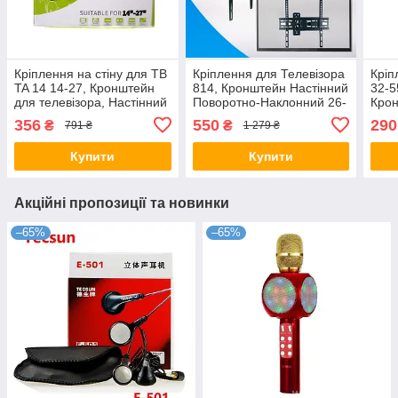
Кріплення на стіну для ТВ
Кріплення для Телевізора
Кріп
TA 14 14-27, Кронштейн
814, Кронштейн Настінний
32-5
для телевізора, Настінний
Поворотно-Наклонний 26-
Кро
тримач телевізора
55 Дюймів
Теле
356
550
290
₴
₴
791 ₴
1 279 ₴
Купити
Купити
Акційні пропозиції та новинки
–65%
–65%