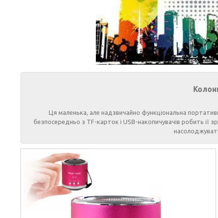
Колон
Ця маленька, але надзвичайно функціональна портатив
безпосередньо з TF-карток і USB-накопичувачів робить її зр
насолоджувати