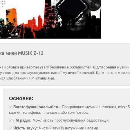
ка мини MUSIK Z-12
на колонка привертає увагу безліччю можливостей. Відтворення музики
учною для прослуховування вашої музичної колекції. Крім того, є можли
ся улюбленими FM-станціями.
Основне:
✅
Багатофункціональність:
Програвання музики з флешки, microS
картки, телефона, планшета або комп'ютера.
✅
FM радіо:
Можливість прослуховування радіостанцій.
✅
Якість звуку:
Чистий звук із потужними басами.