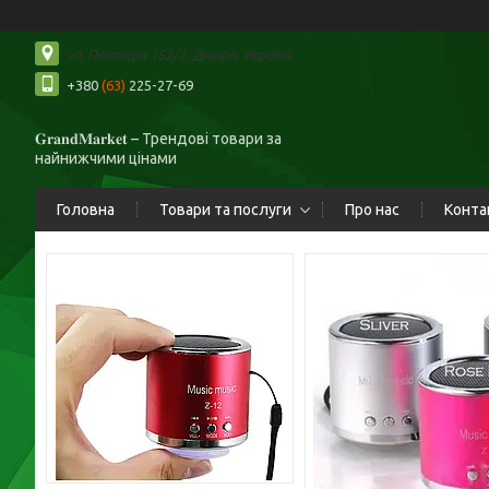
ул. Пастера 152/2, Дніпро, Україна
+380
(63)
225-27-69
𝐆𝐫𝐚𝐧𝐝𝐌𝐚𝐫𝐤𝐞𝐭 – Трендові товари за
найнижчими цінами
Головна
Товари та послуги
Про нас
Конта