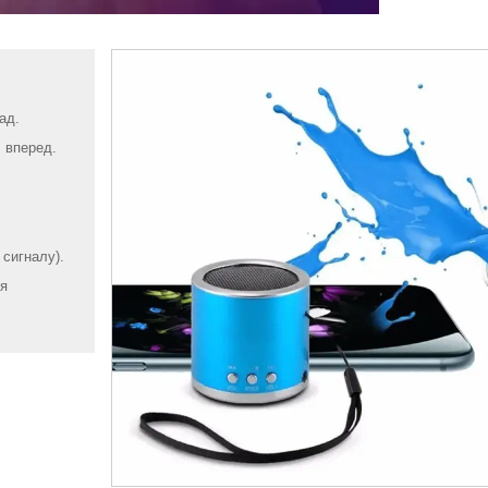
ад.
 вперед.
сигналу).
ня