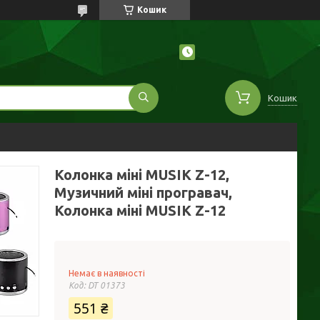
Кошик
Кошик
Колонка міні MUSIK Z-12,
Музичний міні програвач,
Колонка міні MUSIK Z-12
Немає в наявності
Код:
DT 01373
551 ₴