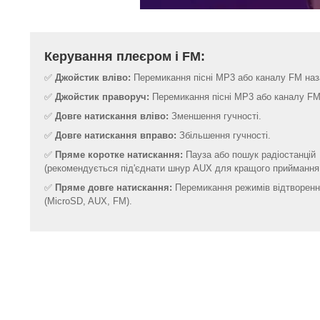
Керування плеєром і FM:
✅
Джойстик вліво:
Перемикання пісні MP3 або каналу FM наз
✅
Джойстик праворуч:
Перемикання пісні MP3 або каналу FM
✅
Довге натискання вліво:
Зменшення гучності.
✅
Довге натискання вправо:
Збільшення гучності.
✅
Пряме коротке натискання:
Пауза або пошук радіостанцій
(рекомендується під'єднати шнур AUX для кращого приймання 
✅
Пряме довге натискання:
Перемикання режимів відтворен
(MicroSD, AUX, FM).