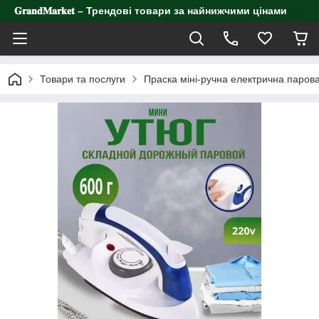
𝐆𝐫𝐚𝐧𝐝𝐌𝐚𝐫𝐤𝐞𝐭 – Трендові товари за найнижчими цінами
Товари та послуги
Праска міні-ручна електрична паров