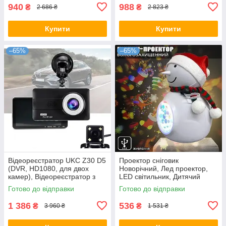
940
988
₴
₴
2 686 ₴
2 823 ₴
Купити
Купити
–65%
–65%
Відеореєстратор UKC Z30 D5
Проектор сніговик
(DVR, HD1080, для двох
Новорічний, Лед проектор,
камер), Відеореєстратор з
LED світильник, Дитячий
двома камерами
світильник
Готово до відправки
Готово до відправки
1 386
536
₴
₴
3 960 ₴
1 531 ₴