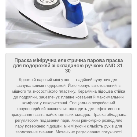
Праска мініручна електрична парова праска
для подорожей зі складаною ручкою AND-31-
30
Дорожній паровий міні-утюг — надійний супутник для
шанувальників подорожей. Його корпус виготовлений із
міцного та зносостійкого пластику. Керамічна підошва стійка
до подряпин, забезпечує плавне ковзання й максимальний
комфорт у використанні. Спеціально розроблений
конусоподібний наконечник підходить для ефективного
прасування навіть найскладніших складок. Праска обладнана
регулятором подавання пари, який рівномірно розподіляє
пару поверхнею підошви, мінімізуючи кількість рухів для
зволоження тканини. Механічне регулювання потужності