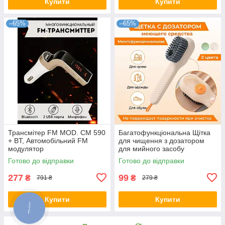
Купити
Купити
–65%
–65%
Трансмітер FM MOD. CM 590
Багатофункціональна Щітка
+ BT, Автомобільний FM
для чищення з дозатором
модулятор
для мийного засобу
Готово до відправки
Готово до відправки
277
99
₴
₴
791 ₴
279 ₴
Купити
Купити