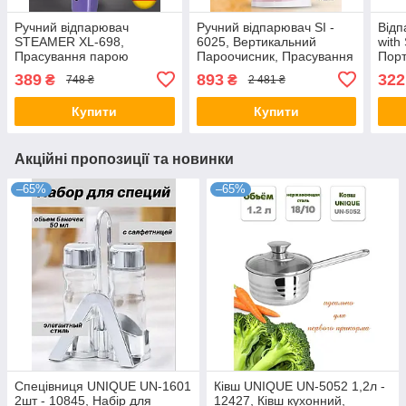
Ручний відпарювач
Ручний відпарювач SI -
Відп
STEAMER XL-698,
6025, Вертикальний
with
Прасування парою
Пароочисник, Прасування
Порт
парою
прас
389
893
322
₴
₴
748 ₴
2 481 ₴
Купити
Купити
Акційні пропозиції та новинки
–65%
–65%
Спецівниця UNIQUE UN-1601
Ківш UNIQUE UN-5052 1,2л -
2шт - 10845, Набір для
12427, Ківш кухонний,