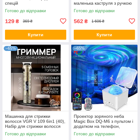
спецій
маленька каструля з ручкою
Готово до відправки
Готово до відправки
129
562
₴
₴
369 ₴
1 606 ₴
Купити
Купити
–65%
–65%
Машинка для стрижки
Проектор зоряного неба
волосся VGR V 109 6in1 (40),
Magic Box DQ-M6 з пультом і
Набір для стрижки волосся
додатком на телефон,
Дитячий нічник з проекцією
Готово до відправки
Готово до відправки