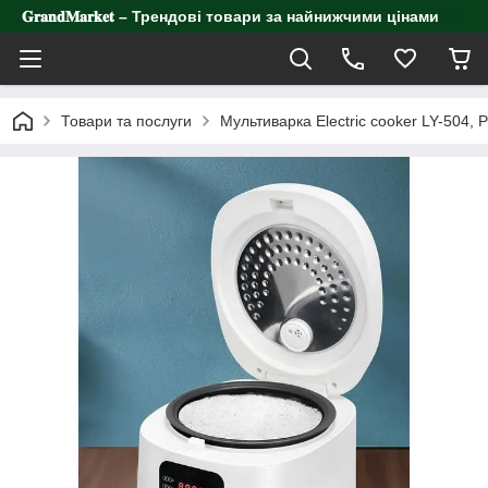
𝐆𝐫𝐚𝐧𝐝𝐌𝐚𝐫𝐤𝐞𝐭 – Трендові товари за найнижчими цінами
Товари та послуги
Мультиварка Electric cooker LY-504,