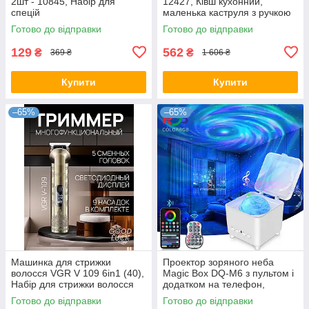
2шт - 10845, Набір для
12427, Ківш кухонний,
спецій
маленька каструля з ручкою
Готово до відправки
Готово до відправки
129
562
₴
₴
369 ₴
1 606 ₴
Купити
Купити
–65%
–65%
Машинка для стрижки
Проектор зоряного неба
волосся VGR V 109 6in1 (40),
Magic Box DQ-M6 з пультом і
Набір для стрижки волосся
додатком на телефон,
Дитячий нічник з проекцією
Готово до відправки
Готово до відправки