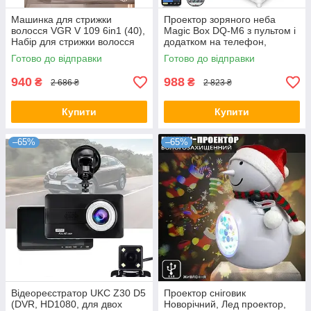
Машинка для стрижки
Проектор зоряного неба
волосся VGR V 109 6in1 (40),
Magic Box DQ-M6 з пультом і
Набір для стрижки волосся
додатком на телефон,
Дитячий нічник з проекцією
Готово до відправки
Готово до відправки
940
988
₴
₴
2 686 ₴
2 823 ₴
Купити
Купити
–65%
–65%
Відеореєстратор UKC Z30 D5
Проектор сніговик
(DVR, HD1080, для двох
Новорічний, Лед проектор,