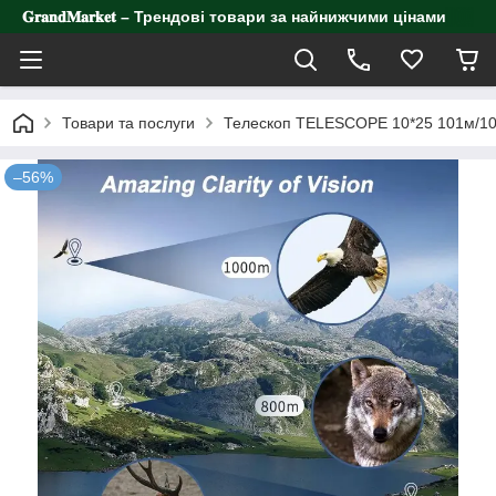
𝐆𝐫𝐚𝐧𝐝𝐌𝐚𝐫𝐤𝐞𝐭 – Трендові товари за найнижчими цінами
Товари та послуги
Телескоп TELESCOPE 10*25 101м/1
–56%