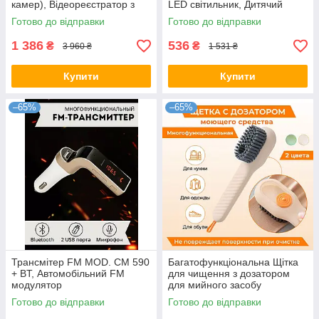
камер), Відеореєстратор з
LED світильник, Дитячий
двома камерами
світильник
Готово до відправки
Готово до відправки
1 386
536
₴
₴
3 960 ₴
1 531 ₴
Купити
Купити
–65%
–65%
Трансмітер FM MOD. CM 590
Багатофункціональна Щітка
+ BT, Автомобільний FM
для чищення з дозатором
модулятор
для мийного засобу
Готово до відправки
Готово до відправки