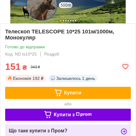
Телескоп TELESCOPE 10*25 101м/1000м,
Монокуляр
Готово до відправки
Код: ND ts10*25
Роздріб
151
₴
343 ₴
Економія
192 ₴
Залишилось
1 день
Купити
або
Купити з
Що таке купити з Пром?