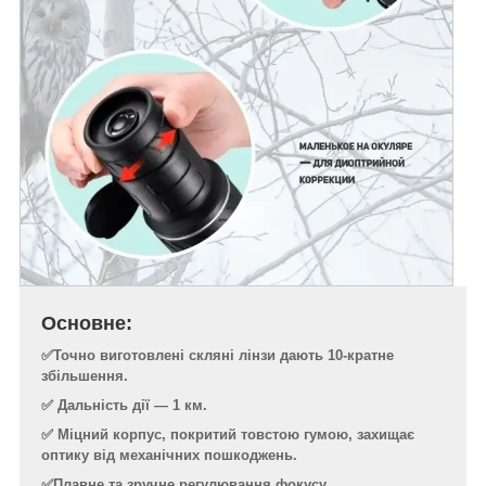
Основне:
✅Точно виготовлені скляні лінзи дають 10-кратне
збільшення.
✅ Дальність дії — 1 км.
✅ Міцний корпус, покритий товстою гумою, захищає
оптику від механічних пошкоджень.
✅Плавне та зручне регулювання фокусу.