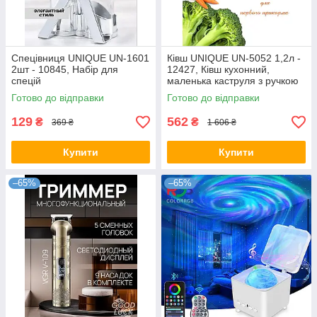
Спецівниця UNIQUE UN-1601
Ківш UNIQUE UN-5052 1,2л -
2шт - 10845, Набір для
12427, Ківш кухонний,
спецій
маленька каструля з ручкою
Готово до відправки
Готово до відправки
129
562
₴
₴
369 ₴
1 606 ₴
Купити
Купити
–65%
–65%