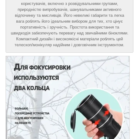
користувачів, включно з розвідувальними групами,
природністю випробувачів, шанувальниками активного
відпочинку та мисливців. Його невеликі габарити та легка
вага роблять його ідеальним вибором для тих, хто цінує
портативність і зручність. Простота використання та
швидкодія забезпечують перевагу над звичайними біноклями.
Компактний дизайн і високоякісні матеріали роблять цей
телескоп/монікуляр надійним і довговічним інструментом.