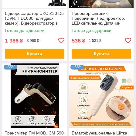
Відеореєстратор UKC Z30 D5
Проектор сніговик
(DVR, HD1080, для двох
Новорічний, Лед проектор,
камер), Відеореєстратор з
LED світильник, Дитячий
двома камерами
світильник
Готово до відправки
Готово до відправки
1 386
536
₴
₴
3 960 ₴
1 531 ₴
Купити
Купити
–65%
–65%
Трансмітер FM MOD. CM 590
Багатофункціональна Щітка