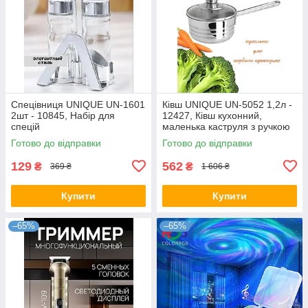
Спецівниця UNIQUE UN-1601
Ківш UNIQUE UN-5052 1,2л -
2шт - 10845, Набір для
12427, Ківш кухонний,
спецій
маленька каструля з ручкою
Готово до відправки
Готово до відправки
129
562
₴
₴
369 ₴
1 606 ₴
Купити
Купити
–65%
–65%