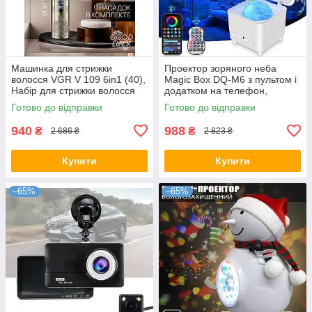
Машинка для стрижки
Проектор зоряного неба
волосся VGR V 109 6in1 (40),
Magic Box DQ-M6 з пультом і
Набір для стрижки волосся
додатком на телефон,
Дитячий нічник з проекцією
Готово до відправки
Готово до відправки
940
988
₴
₴
2 686 ₴
2 823 ₴
Купити
Купити
–65%
–65%