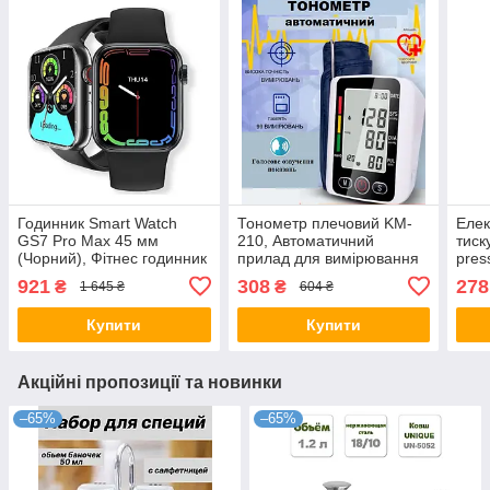
Годинник Smart Watch
Тонометр плечовий KM-
Елек
GS7 Pro Max 45 мм
210, Автоматичний
тиск
(Чорний), Фітнес годинник
прилад для вимірювання
pres
з тонометром і
тиску, Тонометр з
тон
921
308
278
₴
₴
1 645 ₴
604 ₴
пульсоксиметром, Розумні
голосовим супроводом,
годинники
Тонометр з голосовим
Купити
Купити
Акційні пропозиції та новинки
–65%
–65%